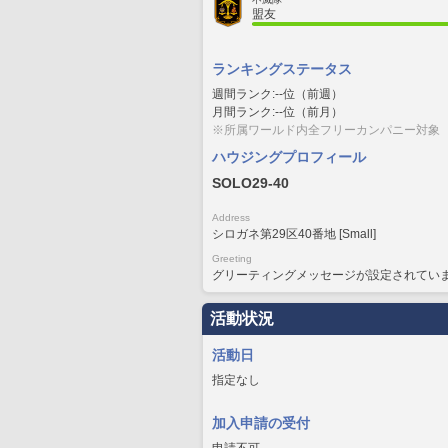
盟友
ランキングステータス
週間ランク:--位（前週）
月間ランク:--位（前月）
※所属ワールド内全フリーカンパニー対象
ハウジングプロフィール
SOLO29-40
Address
シロガネ第29区40番地 [Small]
Greeting
グリーティングメッセージが設定されてい
活動状況
活動日
指定なし
加入申請の受付