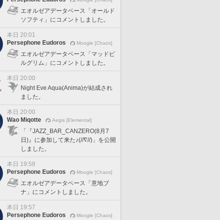
エオルゼアデータベース「オールド
ソフティ」にコメントしました。
本日 20:01
Persephone Eudoros
Moogle [Chaos]
エオルゼアデータベース「マッドピ
ルグリム」にコメントしました。
本日 20:00
Night Eve Aqua(Anima)が結成され
ました。
本日 20:00
Wao Miqotte
Aegis [Elemental]
「『JAZZ_BAR_CANZERO(8月7
日)』に参加して来た♪(//∇//)」を公開
しました。
本日 19:58
Persephone Eudoros
Moogle [Chaos]
エオルゼアデータベース「意地ブ
ナ」にコメントしました。
本日 19:57
Persephone Eudoros
Moogle [Chaos]