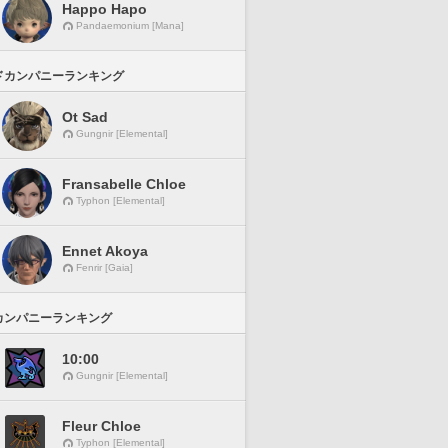
Happo Hapo
Pandaemonium [Mana]
ドカンパニーランキング
Ot Sad
Gungnir [Elemental]
Fransabelle Chloe
Typhon [Elemental]
Ennet Akoya
Fenrir [Gaia]
カンパニーランキング
10:00
Gungnir [Elemental]
Fleur Chloe
Typhon [Elemental]