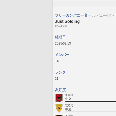
フリーカンパニー名
«カンパニータグ»
Just Soloing
«SOLO»
結成日
2025/09/13
メンバー
1名
ランク
21
友好度
黒渦団
中立
双蛇党
中立
不滅隊