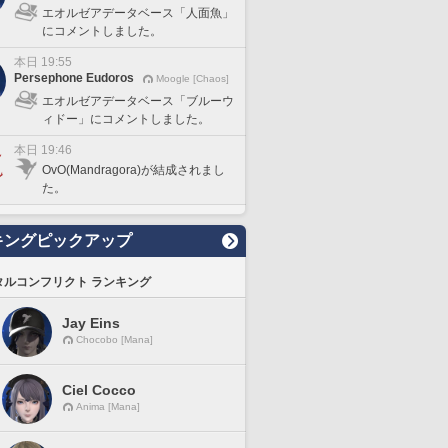
エオルゼアデータベース「人面魚」
にコメントしました。
本日 19:55
Persephone Eudoros
Moogle [Chaos]
エオルゼアデータベース「ブルーウ
ィドー」にコメントしました。
本日 19:46
OvO(Mandragora)が結成されまし
た。
キングピックアップ
タルコンフリクト ランキング
Jay Eins
Chocobo [Mana]
Ciel Cocco
Anima [Mana]