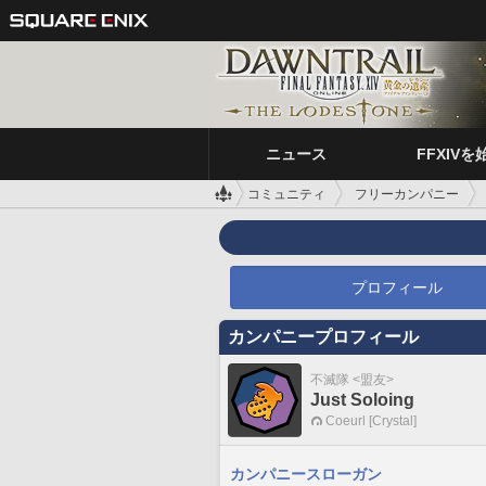
ニュース
FFXIVを
コミュニティ
フリーカンパニー
プロフィール
カンパニープロフィール
不滅隊 <盟友>
Just Soloing
Coeurl [Crystal]
カンパニースローガン