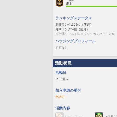
盟友
ランキングステータス
週間ランク:259位（前週）
月間ランク:--位（前月）
※所属ワールド内全フリーカンパニー対象
ハウジングプロフィール
所有なし
活動状況
活動日
平日/週末
加入申請の受付
申請可
活動内容
ロールプレイ
レベリン