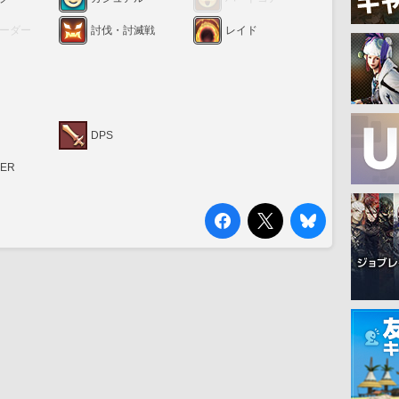
ーダー
討伐・討滅戦
レイド
DPS
RER