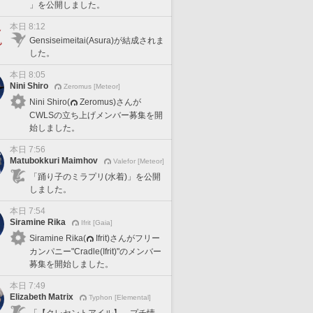
」を公開しました。
本日 8:12
Gensiseimeitai(Asura)が結成されま
した。
本日 8:05
Nini Shiro
Zeromus [Meteor]
Nini Shiro(
Zeromus)さんが
CWLSの立ち上げメンバー募集を開
始しました。
本日 7:56
Matubokkuri Maimhov
Valefor [Meteor]
「踊り子のミラプリ(水着)」を公開
しました。
本日 7:54
Siramine Rika
Ifrit [Gaia]
Siramine Rika(
Ifrit)さんがフリー
カンパニー"Cradle(Ifrit)"のメンバー
募集を開始しました。
本日 7:49
Elizabeth Matrix
Typhon [Elemental]
「【クレセントアイル】 プチ情