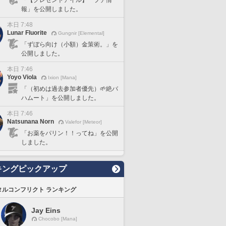
報」を公開しました。
本日 7:48
Lunar Fluorite
Gungnir [Elemental]
「ずぼら向け（小額）金策術。」を
公開しました。
本日 7:46
Yoyo Viola
Ixion [Mana]
「（初めは過去参加者優先）🌱絶バ
ハムート」を公開しました。
本日 7:46
Natsunana Norn
Valefor [Meteor]
「お薬をパリン！！ってね」を公開
しました。
キングピックアップ
タルコンフリクト ランキング
Jay Eins
Chocobo [Mana]