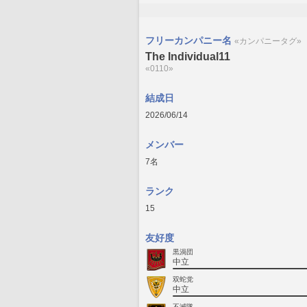
フリーカンパニー名
«カンパニータグ»
The Individual11
«0110»
結成日
2026/06/14
メンバー
7名
ランク
15
友好度
黒渦団
中立
双蛇党
中立
不滅隊