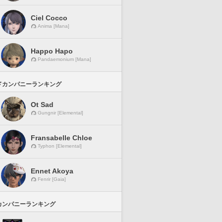
Ciel Cocco
Anima [Mana]
Happo Hapo
Pandaemonium [Mana]
ドカンパニーランキング
Ot Sad
Gungnir [Elemental]
Fransabelle Chloe
Typhon [Elemental]
Ennet Akoya
Fenrir [Gaia]
カンパニーランキング