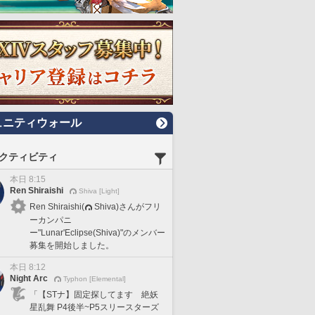
ュニティウォール
クティビティ
本日 8:15
Ren Shiraishi
Shiva [Light]
Ren Shiraishi(
Shiva)さんがフリ
ーカンパニ
ー"Lunar'Eclipse(Shiva)"のメンバー
募集を開始しました。
本日 8:12
Night Arc
Typhon [Elemental]
「【STナ】固定探してます 絶妖
星乱舞 P4後半~P5スリースターズ