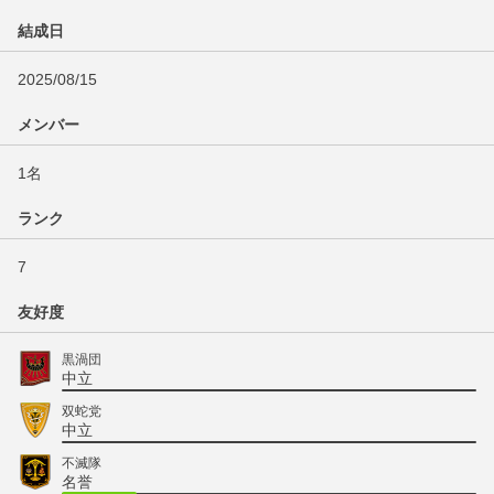
結成日
2025/08/15
メンバー
1名
ランク
7
友好度
黒渦団
中立
双蛇党
中立
不滅隊
名誉