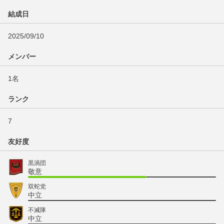
結成日
2025/09/10
メンバー
1名
ランク
7
友好度
黒渦団
敬意
双蛇党
中立
不滅隊
中立