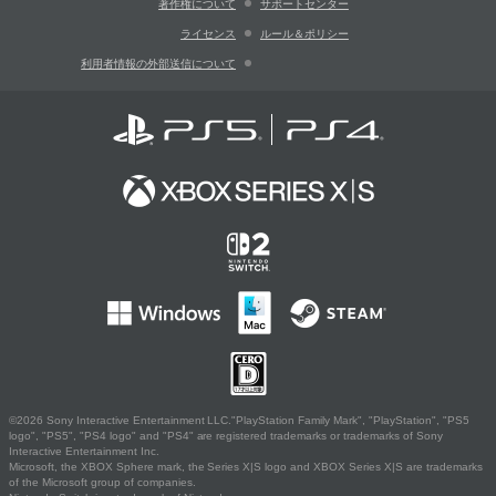
著作権について
サポートセンター
ライセンス
ルール＆ポリシー
利用者情報の外部送信について
©2026 Sony Interactive Entertainment LLC."PlayStation Family Mark", "PlayStation", "PS5
logo", "PS5", "PS4 logo" and "PS4" are registered trademarks or trademarks of Sony
Interactive Entertainment Inc.
Microsoft, the XBOX Sphere mark, the Series X|S logo and XBOX Series X|S are trademarks
of the Microsoft group of companies.