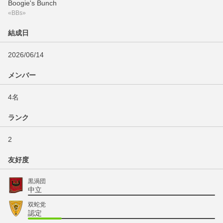
Boogie's Bunch
«BBs»
結成日
2026/06/14
メンバー
4名
ランク
2
友好度
黒渦団
中立
双蛇党
認定