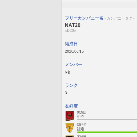
フリーカンパニー名
«カンパニータグ»
NAT20
«D20»
結成日
2026/06/15
メンバー
6名
ランク
3
友好度
黒渦団
中立
双蛇党
認定
不滅隊