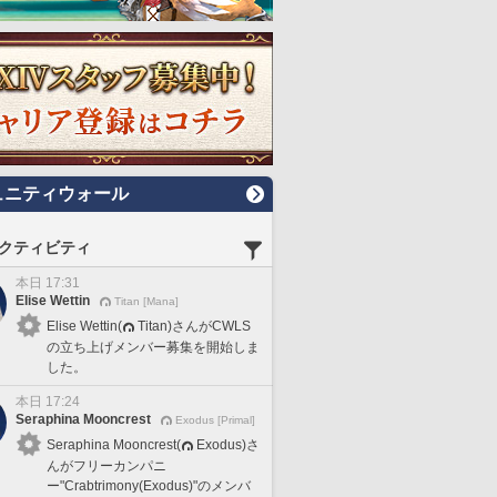
ュニティウォール
クティビティ
本日 17:31
Elise Wettin
Titan [Mana]
Elise Wettin(
Titan)さんがCWLS
の立ち上げメンバー募集を開始しま
した。
本日 17:24
Seraphina Mooncrest
Exodus [Primal]
Seraphina Mooncrest(
Exodus)さ
んがフリーカンパニ
ー"Crabtrimony(Exodus)"のメンバ