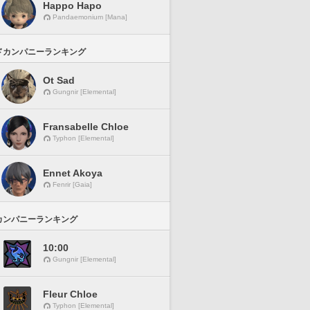
Happo Hapo
Pandaemonium [Mana]
ドカンパニーランキング
Ot Sad
Gungnir [Elemental]
Fransabelle Chloe
Typhon [Elemental]
Ennet Akoya
Fenrir [Gaia]
カンパニーランキング
10:00
Gungnir [Elemental]
Fleur Chloe
Typhon [Elemental]