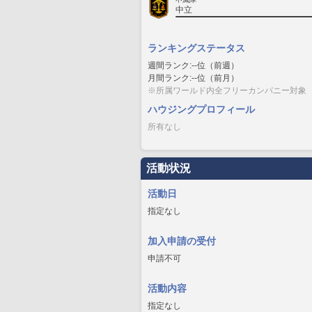
中立
ランキングステータス
週間ランク:--位（前週）
月間ランク:--位（前月）
※所属ワールド内全フリーカンパニー対象
ハウジングプロフィール
所有なし
活動状況
活動日
指定なし
加入申請の受付
申請不可
活動内容
指定なし