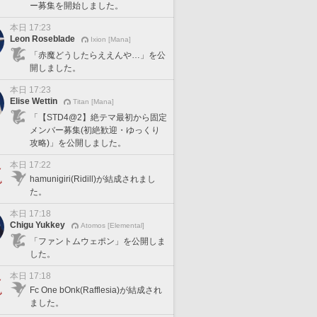
ー募集を開始しました。
本日 17:23
Leon Roseblade
Ixion [Mana]
「赤魔どうしたらええんや…」を公
開しました。
本日 17:23
Elise Wettin
Titan [Mana]
「【STD4@2】絶テマ最初から固定
メンバー募集(初絶歓迎・ゆっくり
攻略)」を公開しました。
本日 17:22
hamunigiri(Ridill)が結成されまし
た。
本日 17:18
Chigu Yukkey
Atomos [Elemental]
「ファントムウェポン」を公開しま
した。
本日 17:18
Fc One bOnk(Rafflesia)が結成され
ました。