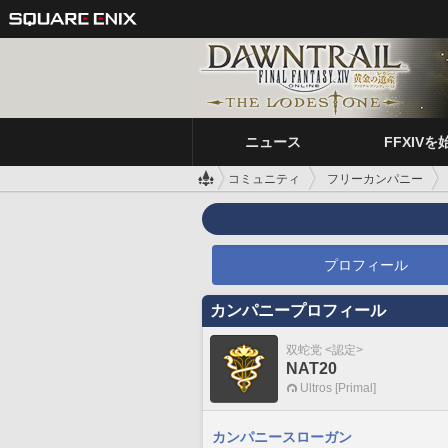
ニュース
FFXIVを
コミュニティ
フリーカンパニー
プロフィール
カンパニープロフィール
双蛇党 <認定>
NAT20
Ultros [Primal]
カンパニースローガン