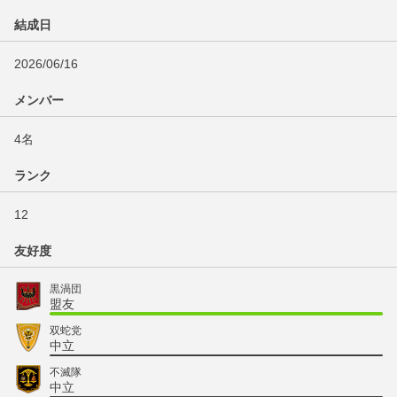
結成日
2026/06/16
メンバー
4名
ランク
12
友好度
黒渦団
盟友
双蛇党
中立
不滅隊
中立