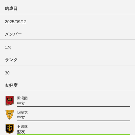
結成日
2025/09/12
メンバー
1名
ランク
30
友好度
黒渦団
中立
双蛇党
中立
不滅隊
盟友