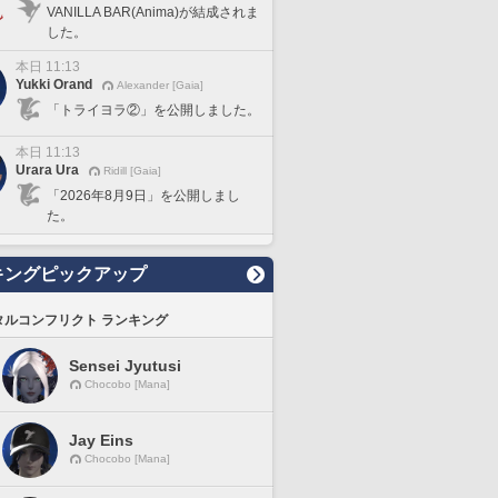
VANILLA BAR(Anima)が結成されま
した。
本日 11:13
Yukki Orand
Alexander [Gaia]
「トライヨラ②」を公開しました。
本日 11:13
Urara Ura
Ridill [Gaia]
「2026年8月9日」を公開しまし
た。
キングピックアップ
タルコンフリクト ランキング
Sensei Jyutusi
Chocobo [Mana]
Jay Eins
Chocobo [Mana]