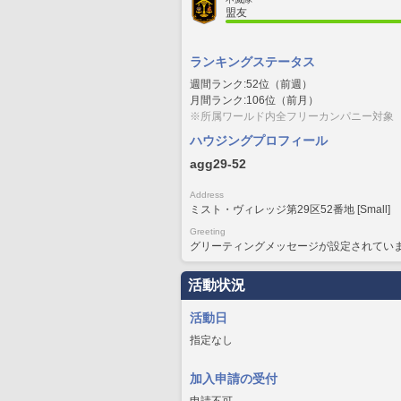
盟友
ランキングステータス
週間ランク:52位（前週）
月間ランク:106位（前月）
※所属ワールド内全フリーカンパニー対象
ハウジングプロフィール
agg29-52
Address
ミスト・ヴィレッジ第29区52番地 [Small]
Greeting
グリーティングメッセージが設定されてい
活動状況
活動日
指定なし
加入申請の受付