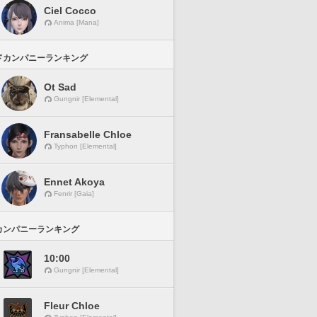
Ciel Cocco
Anima [Mana]
ドカンパニーランキング
Ot Sad
Gungnir [Elemental]
Fransabelle Chloe
Typhon [Elemental]
Ennet Akoya
Fenrir [Gaia]
カンパニーランキング
10:00
Gungnir [Elemental]
Fleur Chloe