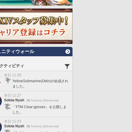
ュニティウォール
クティビティ
本日 11:28
YellowSubmarine(Odin)が結成され
ました。
本日 11:27
Soloia Nyah
Tonberry [Elemental]
「FTM Clear gposes」を公開しま
した。
本日 11:23
Soloia Nyah
Tonberry [Elemental]