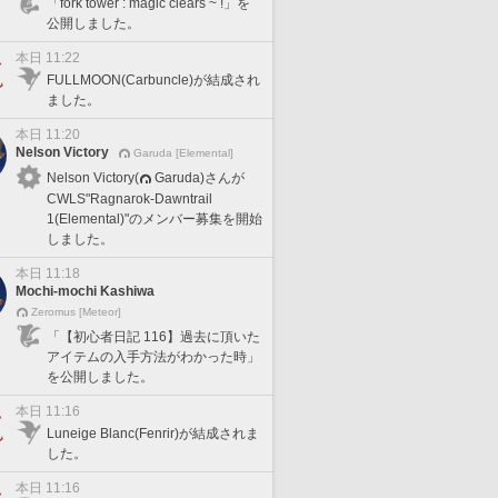
「fork tower : magic clears ~ !」を
公開しました。
本日 11:22
FULLMOON(Carbuncle)が結成され
ました。
本日 11:20
Nelson Victory
Garuda [Elemental]
Nelson Victory(
Garuda)さんが
CWLS"Ragnarok-Dawntrail
1(Elemental)"のメンバー募集を開始
しました。
本日 11:18
Mochi-mochi Kashiwa
Zeromus [Meteor]
「【初心者日記 116】過去に頂いた
アイテムの入手方法がわかった時」
を公開しました。
本日 11:16
Luneige Blanc(Fenrir)が結成されま
した。
本日 11:16