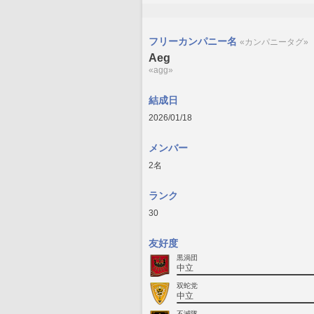
フリーカンパニー名
«カンパニータグ»
Aeg
«agg»
結成日
2026/01/18
メンバー
2名
ランク
30
友好度
黒渦団
中立
双蛇党
中立
不滅隊