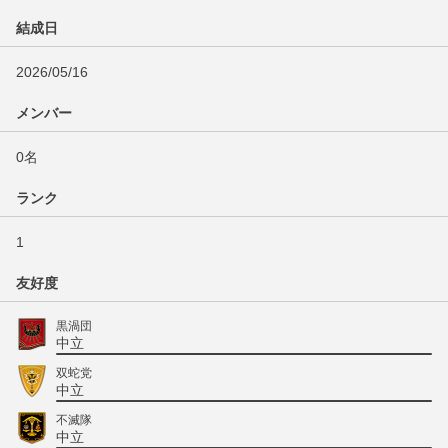
結成日
2026/05/16
メンバー
0名
ランク
1
友好度
黒渦団
中立
双蛇党
中立
不滅隊
中立