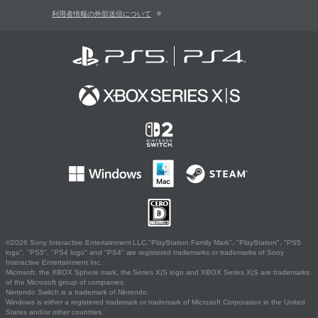
利用者情報の外部送信について
©2026 Sony Interactive Entertainment LLC."PlayStation Family Mark", "PlayStation", "PS5
logo", "PS5", "PS4 logo" and "PS4" are registered trademarks or trademarks of Sony
Interactive Entertainment Inc.
Microsoft, the XBOX Sphere mark, the Series X|S logo and XBOX Series X|S are trademarks
of the Microsoft group of companies.
Nintendo Switch is a trademark of Nintendo.
Windows is either a registered trademark or trademark of Microsoft Corporation in the United
States and/or other countries.