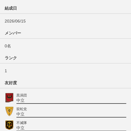
結成日
2026/06/15
メンバー
0名
ランク
1
友好度
黒渦団
中立
双蛇党
中立
不滅隊
中立