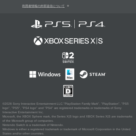
利用者情報の外部送信について
©2026 Sony Interactive Entertainment LLC."PlayStation Family Mark", "PlayStation", "PS5
logo", "PS5", "PS4 logo" and "PS4" are registered trademarks or trademarks of Sony
Interactive Entertainment Inc.
Microsoft, the XBOX Sphere mark, the Series X|S logo and XBOX Series X|S are trademarks
of the Microsoft group of companies.
Nintendo Switch is a trademark of Nintendo.
Windows is either a registered trademark or trademark of Microsoft Corporation in the United
States and/or other countries.