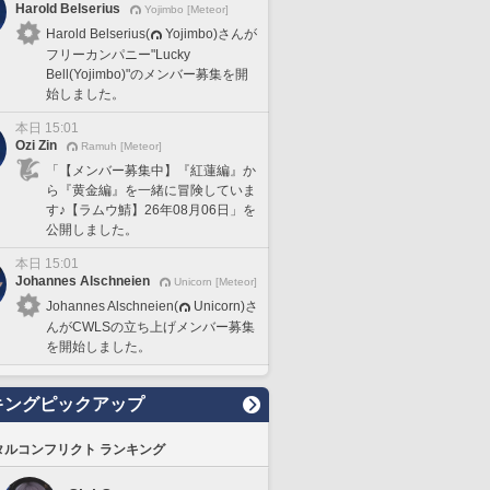
Harold Belserius
Yojimbo [Meteor]
Harold Belserius(
Yojimbo)さんが
フリーカンパニー"Lucky
Bell(Yojimbo)"のメンバー募集を開
始しました。
本日 15:01
Ozi Zin
Ramuh [Meteor]
「【メンバー募集中】『紅蓮編』か
ら『黄金編』を一緒に冒険していま
す♪【ラムウ鯖】26年08月06日」を
公開しました。
本日 15:01
Johannes Alschneien
Unicorn [Meteor]
Johannes Alschneien(
Unicorn)さ
んがCWLSの立ち上げメンバー募集
を開始しました。
キングピックアップ
タルコンフリクト ランキング