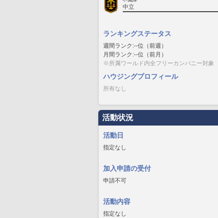
中立
ランキングステータス
週間ランク:--位（前週）
月間ランク:--位（前月）
※所属ワールド内全フリーカンパニー対象
ハウジングプロフィール
所有なし
活動状況
活動日
指定なし
加入申請の受付
申請不可
活動内容
指定なし