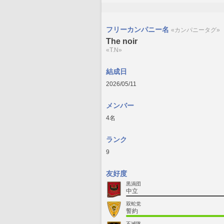
フリーカンパニー名
«カンパニータグ»
The noir
«T.N»
結成日
2026/05/11
メンバー
4名
ランク
9
友好度
黒渦団
中立
双蛇党
誓約
不滅隊