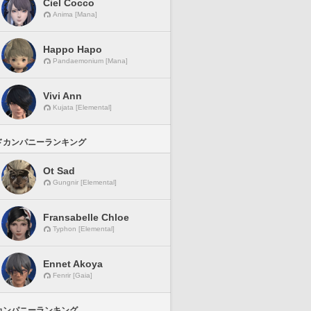
Ciel Cocco
Anima [Mana]
Happo Hapo
Pandaemonium [Mana]
Vivi Ann
Kujata [Elemental]
ドカンパニーランキング
Ot Sad
Gungnir [Elemental]
Fransabelle Chloe
Typhon [Elemental]
Ennet Akoya
Fenrir [Gaia]
カンパニーランキング