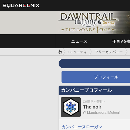
ニュース
FFXIVを
コミュニティ
フリーカンパニー
プロフィール
カンパニープロフィール
双蛇党 <誓約>
The noir
Mandragora [Meteor]
カンパニースローガン