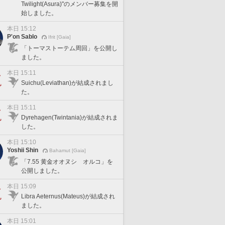
Twilight(Asura)"のメンバー募集を開
始しました。
本日 15:12
P'on Sablo
Ifrit [Gaia]
「トーマストーテム周回」を公開し
ました。
本日 15:11
Suichu(Leviathan)が結成されまし
た。
本日 15:11
Dyrehagen(Twintania)が結成されま
した。
本日 15:10
Yoshii Shin
Bahamut [Gaia]
「7.55 黄金オオヌシ オルコ」を
公開しました。
本日 15:09
Libra Aeternus(Mateus)が結成され
ました。
本日 15:01