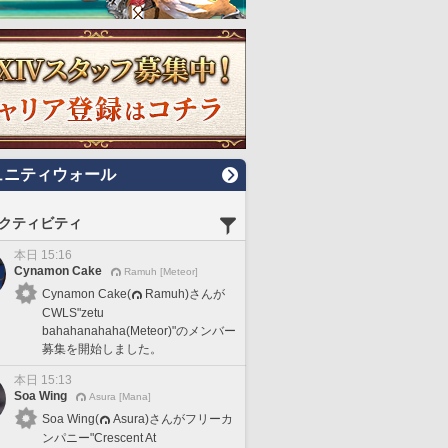
ュニティウォール
クティビティ
本日 15:16
Cynamon Cake
Ramuh [Meteor]
Cynamon Cake(
Ramuh)さんが
CWLS"zetu
bahahanahaha(Meteor)"のメンバー
募集を開始しました。
本日 15:13
Soa Wing
Asura [Mana]
Soa Wing(
Asura)さんがフリーカ
ンパニー"Crescent At