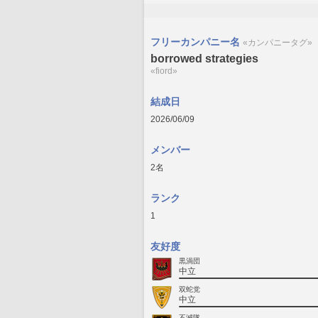
フリーカンパニー名
«カンパニータグ»
borrowed strategies
«fiord»
結成日
2026/06/09
メンバー
2名
ランク
1
友好度
黒渦団
中立
双蛇党
中立
不滅隊