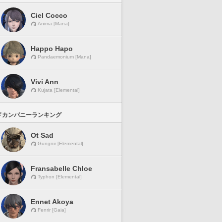
Ciel Cocco
Anima [Mana]
Happo Hapo
Pandaemonium [Mana]
Vivi Ann
Kujata [Elemental]
ドカンパニーランキング
Ot Sad
Gungnir [Elemental]
Fransabelle Chloe
Typhon [Elemental]
Ennet Akoya
Fenrir [Gaia]