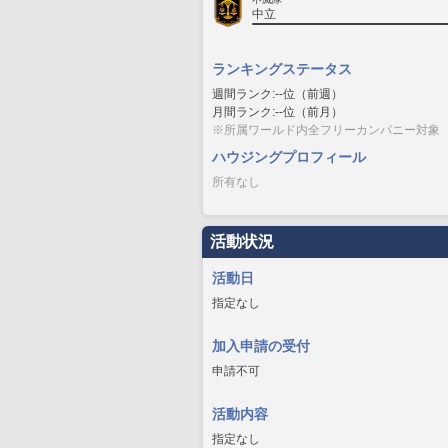
中立
ランキングステータス
週間ランク:--位（前週）
月間ランク:--位（前月）
※所属ワールド内全フリーカンパニー対象
ハウジングプロフィール
所有なし
活動状況
活動日
指定なし
加入申請の受付
申請不可
活動内容
指定なし