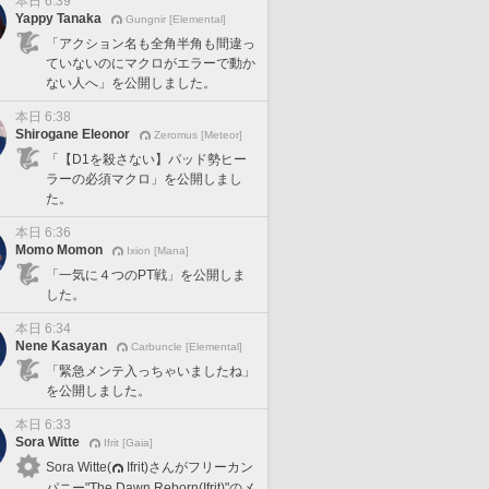
本日 6:39
Yappy Tanaka
Gungnir [Elemental]
「アクション名も全角半角も間違っ
ていないのにマクロがエラーで動か
ない人へ」を公開しました。
本日 6:38
Shirogane Eleonor
Zeromus [Meteor]
「【D1を殺さない】パッド勢ヒー
ラーの必須マクロ」を公開しまし
た。
本日 6:36
Momo Momon
Ixion [Mana]
「一気に４つのPT戦」を公開しま
した。
本日 6:34
Nene Kasayan
Carbuncle [Elemental]
「緊急メンテ入っちゃいましたね」
を公開しました。
本日 6:33
Sora Witte
Ifrit [Gaia]
Sora Witte(
Ifrit)さんがフリーカン
パニー"The Dawn Reborn(Ifrit)"のメ