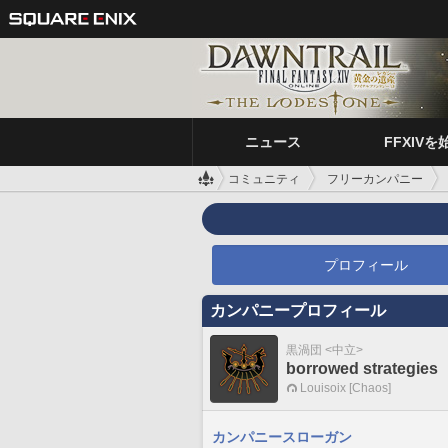
ニュース
FFXIVを
コミュニティ
フリーカンパニー
プロフィール
カンパニープロフィール
黒渦団 <中立>
borrowed strategies
Louisoix [Chaos]
カンパニースローガン