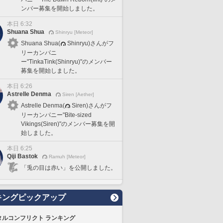
ンバー募集を開始しました。
本日 6:32
Shuana Shua
Shinryu [Meteor]
Shuana Shua(
Shinryu)さんがフ
リーカンパニ
ー"TinkaTink(Shinryu)"のメンバー
募集を開始しました。
本日 6:26
Astrelle Denma
Siren [Aether]
Astrelle Denma(
Siren)さんがフ
リーカンパニー"Bite-sized
Vikings(Siren)"のメンバー募集を開
始しました。
本日 6:25
Qiji Bastok
Ramuh [Meteor]
「兎の目は赤い」を公開しました。
キングピックアップ
タルコンフリクト ランキング