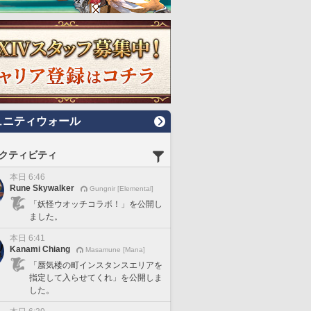
ュニティウォール
クティビティ
本日 6:46
Rune Skywalker
Gungnir [Elemental]
「妖怪ウオッチコラボ！」を公開し
ました。
本日 6:41
Kanami Chiang
Masamune [Mana]
「蜃気楼の町インスタンスエリアを
指定して入らせてくれ」を公開しま
した。