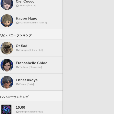
Ciel Cocco
Anima [Mana]
Happo Hapo
Pandaemonium [Mana]
ドカンパニーランキング
Ot Sad
Gungnir [Elemental]
Fransabelle Chloe
Typhon [Elemental]
Ennet Akoya
Fenrir [Gaia]
カンパニーランキング
10:00
Gungnir [Elemental]