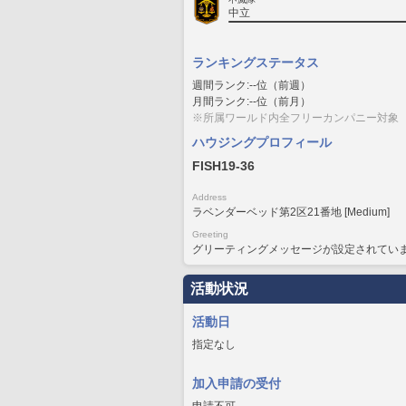
中立
ランキングステータス
週間ランク:--位（前週）
月間ランク:--位（前月）
※所属ワールド内全フリーカンパニー対象
ハウジングプロフィール
FISH19-36
Address
ラベンダーベッド第2区21番地 [Medium]
Greeting
グリーティングメッセージが設定されてい
活動状況
活動日
指定なし
加入申請の受付