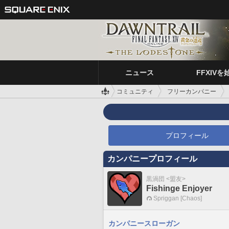
ニュース
FFXIVを
コミュニティ
フリーカンパニー
プロフィール
カンパニープロフィール
黒渦団 <盟友>
Fishinge Enjoyer
Spriggan [Chaos]
カンパニースローガン