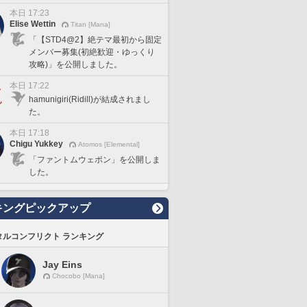
本日 17:23
Elise Wettin
Titan [Mana]
「【STD4@2】絶テマ最初から固定
メンバー募集(初絶歓迎・ゆっくり
攻略)」を公開しました。
本日 17:22
hamunigiri(Ridill)が結成されまし
た。
本日 17:18
Chigu Yukkey
Atomos [Elemental]
「ファントムウェポン」を公開しま
した。
キングピックアップ
タルコンフリクト ランキング
Jay Eins
Chocobo [Mana]