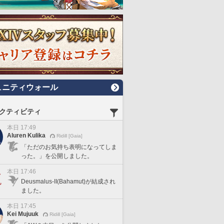
ュニティウォール
クティビティ
本日 17:49
Aluren Kulika
Ridill [Gaia]
「ただのお気持ち表明になってしま
った。」を公開しました。
本日 17:46
Deusmalus-II(Bahamut)が結成され
ました。
本日 17:45
Kei Mujuuk
Ridill [Gaia]