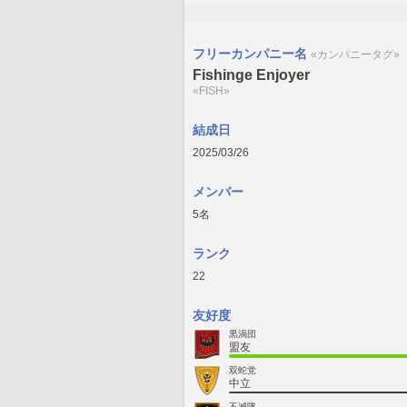
フリーカンパニー名
«カンパニータグ»
Fishinge Enjoyer
«FISH»
結成日
2025/03/26
メンバー
5名
ランク
22
友好度
黒渦団
盟友
双蛇党
中立
不滅隊