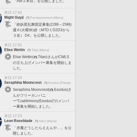
「AW２本目」を公開しました。
本日 17:42
Might Guyji
Pandaemonium [Mana]
「絶妖星乱舞固定募集(22時～25時)
週６(火曜休)@（MTD１D2D3から
３名） D4」を公開しました。
本日 17:31
Elise Wettin
Titan [Mana]
Elise Wettin(
Titan)さんがCWLS
の立ち上げメンバー募集を開始しま
した。
本日 17:24
Seraphina Mooncrest
Exodus [Primal]
Seraphina Mooncrest(
Exodus)さ
んがフリーカンパニ
ー"Crabtrimony(Exodus)"のメンバ
ー募集を開始しました。
本日 17:23
Leon Roseblade
Ixion [Mana]
「赤魔どうしたらええんや…」を公
開しました。