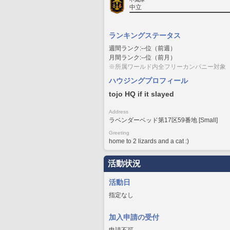
中立
ランキングステータス
週間ランク:--位（前週）
月間ランク:--位（前月）
※所属ワールド内全フリーカンパニー対象
ハウジングプロフィール
tojo HQ if it slayed
Address
ラベンダーベッド第17区59番地 [Small]
Greeting
home to 2 lizards and a cat :)
活動状況
活動日
指定なし
加入申請の受付