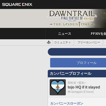
ニュース
FFXIVを
コミュニティ
フリーカンパニー
プロフィール
カンパニープロフィール
双蛇党 <盟友>
tojo HQ if it slayed
Spriggan [Chaos]
カンパニースローガン