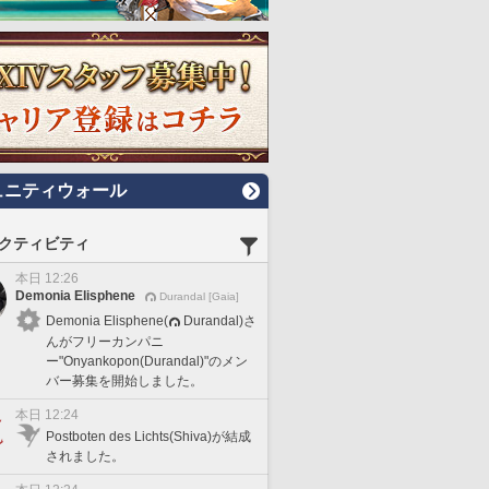
ュニティウォール
クティビティ
本日 12:26
Demonia Elisphene
Durandal [Gaia]
Demonia Elisphene(
Durandal)さ
んがフリーカンパニ
ー"Onyankopon(Durandal)"のメン
バー募集を開始しました。
本日 12:24
Postboten des Lichts(Shiva)が結成
されました。