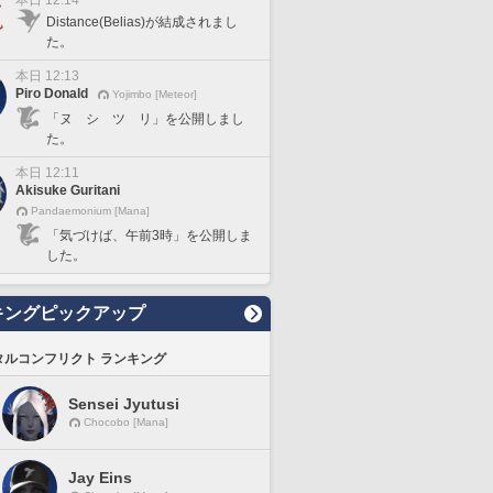
本日 12:14
Distance(Belias)が結成されまし
た。
本日 12:13
Piro Donald
Yojimbo [Meteor]
「ヌ シ ツ リ」を公開しまし
た。
本日 12:11
Akisuke Guritani
Pandaemonium [Mana]
「気づけば、午前3時」を公開しま
した。
キングピックアップ
タルコンフリクト ランキング
Sensei Jyutusi
Chocobo [Mana]
Jay Eins