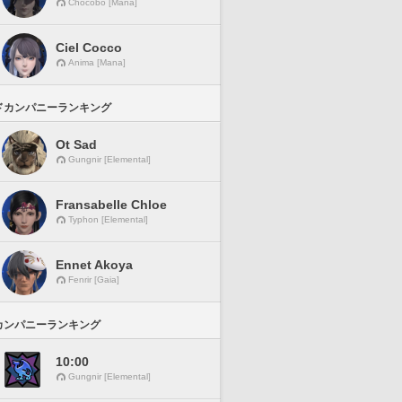
Chocobo [Mana]
Ciel Cocco
Anima [Mana]
ドカンパニーランキング
Ot Sad
Gungnir [Elemental]
Fransabelle Chloe
Typhon [Elemental]
Ennet Akoya
Fenrir [Gaia]
カンパニーランキング
10:00
Gungnir [Elemental]