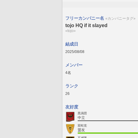
フリーカンパニー名
«カンパニータグ»
tojo HQ if it slayed
«tojo»
結成日
2025/08/08
メンバー
4名
ランク
26
友好度
黒渦団
中立
双蛇党
盟友
不滅隊