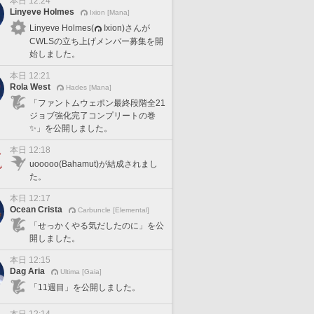
本日 12:24
Linyeve Holmes
Ixion [Mana]
Linyeve Holmes(
Ixion)さんが
CWLSの立ち上げメンバー募集を開
始しました。
本日 12:21
Rola West
Hades [Mana]
「ファントムウェポン最終段階全21
ジョブ強化完了コンプリートの巻
✨」を公開しました。
本日 12:18
uooooo(Bahamut)が結成されまし
た。
本日 12:17
Ocean Crista
Carbuncle [Elemental]
「せっかくやる気だしたのに」を公
開しました。
本日 12:15
Dag Aria
Ultima [Gaia]
「11週目」を公開しました。