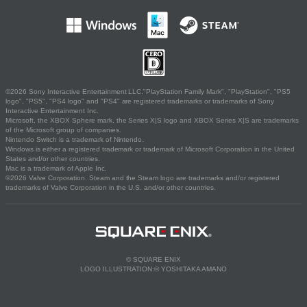
©2026 Sony Interactive Entertainment LLC."PlayStation Family Mark", "PlayStation", "PS5
logo", "PS5", "PS4 logo" and "PS4" are registered trademarks or trademarks of Sony
Interactive Entertainment Inc.
Microsoft, the XBOX Sphere mark, the Series X|S logo and XBOX Series X|S are trademarks
of the Microsoft group of companies.
Nintendo Switch is a trademark of Nintendo.
Windows is either a registered trademark or trademark of Microsoft Corporation in the United
States and/or other countries.
Mac is a trademark of Apple Inc.
©2026 Valve Corporation. Steam and the Steam logo are trademarks and/or registered
trademarks of Valve Corporation in the U.S. and/or other countries.
© SQUARE ENIX
LOGO ILLUSTRATION:© YOSHITAKA AMANO