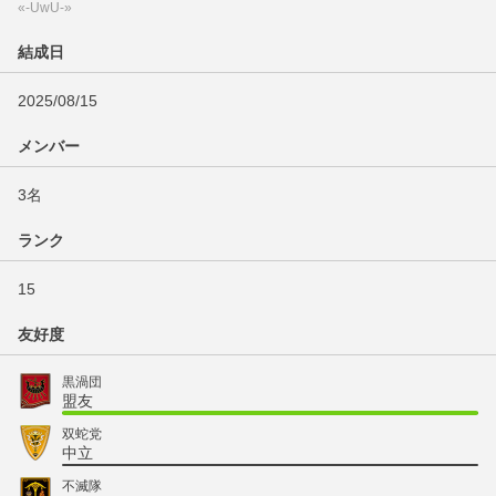
«-UwU-»
結成日
2025/08/15
メンバー
3名
ランク
15
友好度
黒渦団
盟友
双蛇党
中立
不滅隊