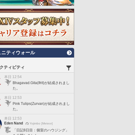
ュニティウォール
クティビティ
本日 12:54
Bhagavad.Gita(Ifrit)が結成されまし
た。
本日 12:53
Pink Tulips(Zurvan)が結成されまし
た。
本日 12:53
Eden Nand
Yojimbo [Meteor]
「日記8日目：個室のハウジング」