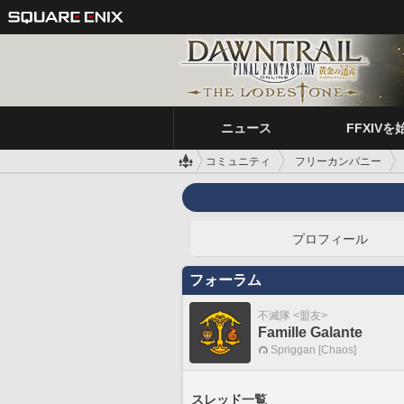
ニュース
FFXIVを
コミュニティ
フリーカンパニー
プロフィール
フォーラム
不滅隊 <盟友>
Famille Galante
Spriggan [Chaos]
スレッド一覧