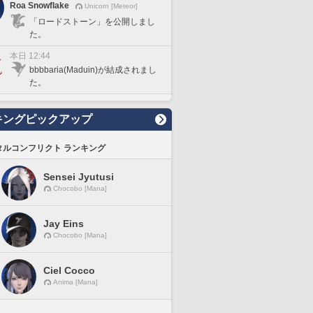
Roa Snowflake
Unicorn [Meteor]
「ロードストーン」を公開しまし
た。
本日 12:44
bbbbaria(Maduin)が結成されまし
た。
キングピックアップ
タルコンフリクト ランキング
Sensei Jyutusi
Chocobo [Mana]
Jay Eins
Chocobo [Mana]
Ciel Cocco
Anima [Mana]