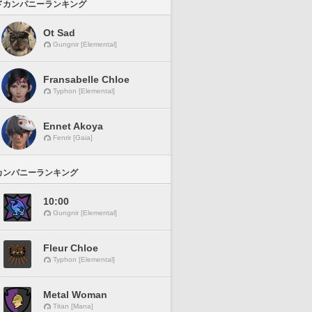
ドカンパニーランキング
Ot Sad
Gungnir [Elemental]
Fransabelle Chloe
Typhon [Elemental]
Ennet Akoya
Fenrir [Gaia]
カンパニーランキング
10:00
Gungnir [Elemental]
Fleur Chloe
Typhon [Elemental]
Metal Woman
Titan [Mana]