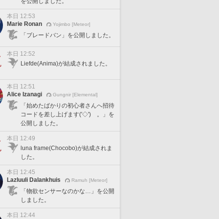
を公開しました。
本日 12:53
Marie Ronan
Yojimbo [Meteor]
「ブレードバン」を公開しました。
本日 12:52
Liefde(Anima)が結成されました。
本日 12:51
Alice Izanagi
Gungnir [Elemental]
「始めたばかりの初心者さんへ招待
コードを差し上げます('◇')ゞ。」を
公開しました。
本日 12:49
luna frame(Chocobo)が結成されま
した。
本日 12:45
Lazluuli Dalankhuis
Ramuh [Meteor]
「物欲センサーなのかな…」を公開
しました。
本日 12:44