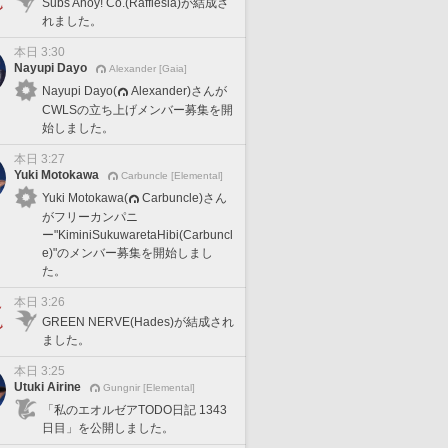
Subs Ahoy! Co.(Rafflesia)が結成さ
れました。
本日 3:30
Nayupi Dayo
Alexander [Gaia]
Nayupi Dayo(
Alexander)さんが
CWLSの立ち上げメンバー募集を開
始しました。
本日 3:27
Yuki Motokawa
Carbuncle [Elemental]
Yuki Motokawa(
Carbuncle)さん
がフリーカンパニ
ー"KiminiSukuwaretaHibi(Carbuncl
e)"のメンバー募集を開始しまし
た。
本日 3:26
GREEN NERVE(Hades)が結成され
ました。
本日 3:25
Utuki Airine
Gungnir [Elemental]
「私のエオルゼアTODO日記 1343
日目」を公開しました。