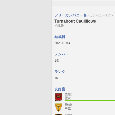
フリーカンパニー名
«カンパニータグ»
Turnabout Cauliflowe
«VILE»
結成日
2026/01/14
メンバー
1名
ランク
16
友好度
黒渦団
盟友
双蛇党
中立
不滅隊