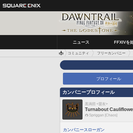
ニュース
FFXIVを
コミュニティ
フリーカンパニー
プロフィール
カンパニープロフィール
黒渦団 <盟友>
Turnabout Cauliflowe
Spriggan [Chaos]
カンパニースローガン