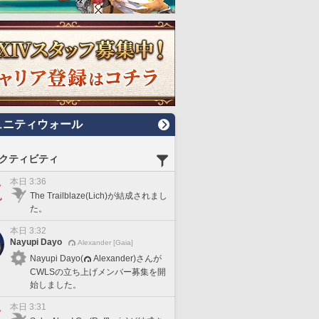
ュニティウォール
クティビティ
本日 3:36
The Trailblaze(Lich)が結成されまし
た。
本日 3:32
Nayupi Dayo
Alexander [Gaia]
Nayupi Dayo(
Alexander)さんが
CWLSの立ち上げメンバー募集を開
始しました。
本日 3:31