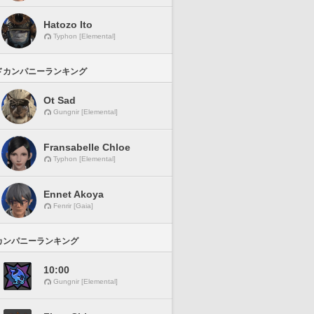
Hatozo Ito
Typhon [Elemental]
ドカンパニーランキング
Ot Sad
Gungnir [Elemental]
Fransabelle Chloe
Typhon [Elemental]
Ennet Akoya
Fenrir [Gaia]
カンパニーランキング
10:00
Gungnir [Elemental]