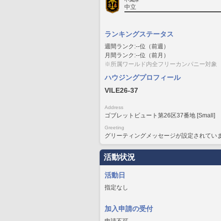
中立
ランキングステータス
週間ランク:--位（前週）
月間ランク:--位（前月）
※所属ワールド内全フリーカンパニー対象
ハウジングプロフィール
VILE26-37
Address
ゴブレットビュート第26区37番地 [Small]
Greeting
グリーティングメッセージが設定されてい
活動状況
活動日
指定なし
加入申請の受付