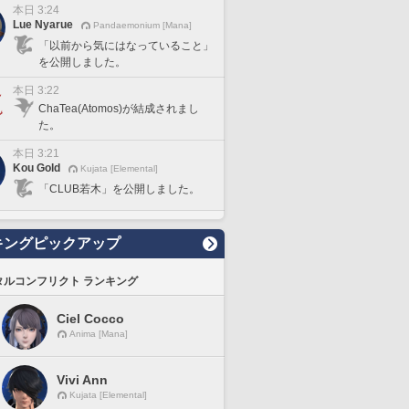
本日 3:24
Lue Nyarue
Pandaemonium [Mana]
「以前から気にはなっていること」
を公開しました。
本日 3:22
ChaTea(Atomos)が結成されまし
た。
本日 3:21
Kou Gold
Kujata [Elemental]
「CLUB若木」を公開しました。
キングピックアップ
タルコンフリクト ランキング
Ciel Cocco
Anima [Mana]
Vivi Ann
Kujata [Elemental]