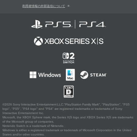
利用者情報の外部送信について
©2026 Sony Interactive Entertainment LLC."PlayStation Family Mark", "PlayStation", "PS5
logo", "PS5", "PS4 logo" and "PS4" are registered trademarks or trademarks of Sony
Interactive Entertainment Inc.
Microsoft, the XBOX Sphere mark, the Series X|S logo and XBOX Series X|S are trademarks
of the Microsoft group of companies.
Nintendo Switch is a trademark of Nintendo.
Windows is either a registered trademark or trademark of Microsoft Corporation in the United
States and/or other countries.