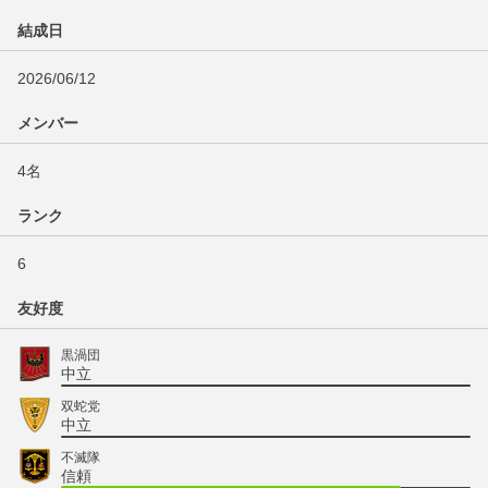
結成日
2026/06/12
メンバー
4名
ランク
6
友好度
黒渦団
中立
双蛇党
中立
不滅隊
信頼