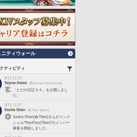
ュニティウォール
クティビティ
本日 11:13
Taiyou Atomi
Gungnir [Elemental]
「ただの日記３４」を公開しまし
た。
本日 11:07
Sasha Shan
Titan [Mana]
Sasha Shan(
Titan)さんがリンク
シェル"PiyoPiyo(Titan)"のメンバー
募集を開始しました。