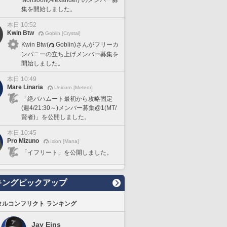
集を開始しました。
本日 10:52
Kwin Btw
Goblin [Crystal]
Kwin Btw(
Goblin)さんがフリーカ
ンパニーの立ち上げメンバー募集を
開始しました。
本日 10:49
Mare Linaria
Unicorn [Meteor]
「絶バハムート最初から攻略固定
(週4/21:30～)メンバー募集@1(MT/
賢者)」を公開しました。
本日 10:45
Pro Mizuno
Ixion [Mana]
「イフリート」を公開しました。
キングピックアップ
タルコンフリクト ランキング
Jay Eins