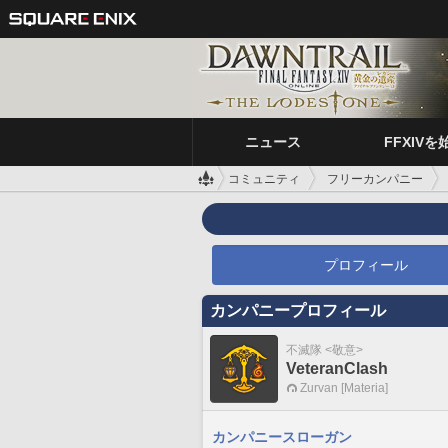
ニュース
FFXIVを
コミュニティ
フリーカンパニー
プロフィール
カンパニープロフィール
不滅隊 <敬意>
VeteranClash
Zurvan [Materia]
カンパニースローガン