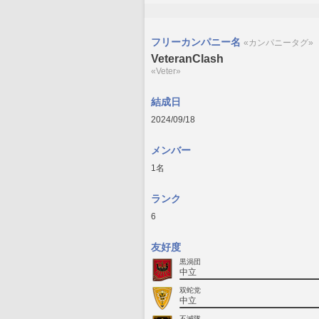
フリーカンパニー名
«カンパニータグ»
VeteranClash
«Veter»
結成日
2024/09/18
メンバー
1名
ランク
6
友好度
黒渦団
中立
双蛇党
中立
不滅隊