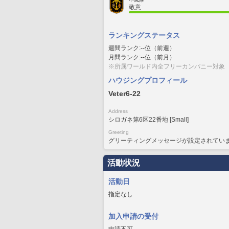
敬意
ランキングステータス
週間ランク:--位（前週）
月間ランク:--位（前月）
※所属ワールド内全フリーカンパニー対象
ハウジングプロフィール
Veter6-22
Address
シロガネ第6区22番地 [Small]
Greeting
グリーティングメッセージが設定されてい
活動状況
活動日
指定なし
加入申請の受付