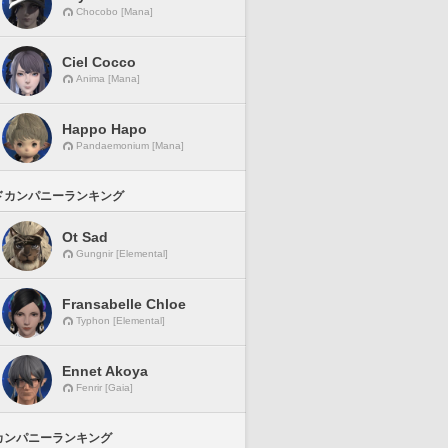
Chocobo [Mana]
Ciel Cocco
Anima [Mana]
Happo Hapo
Pandaemonium [Mana]
ドカンパニーランキング
Ot Sad
Gungnir [Elemental]
Fransabelle Chloe
Typhon [Elemental]
Ennet Akoya
Fenrir [Gaia]
カンパニーランキング