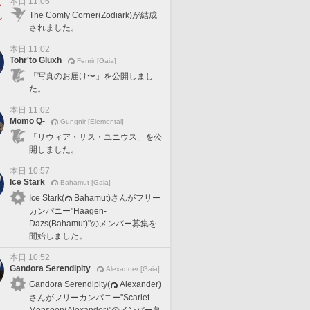
本日 11:06
The Comfy Corner(Zodiark)が結成
されました。
本日 11:02
Tohr'to Gluxh
Fenrir [Gaia]
「写真のお届け〜」を公開しまし
た。
本日 11:02
Momo Q-
Gungnir [Elemental]
「リウィア・サス・ユニウス」を公
開しました。
本日 10:57
Ice Stark
Bahamut [Gaia]
Ice Stark(
Bahamut)さんがフリー
カンパニー"Haagen-
Dazs(Bahamut)"のメンバー募集を
開始しました。
本日 10:52
Gandora Serendipity
Alexander [Gaia]
Gandora Serendipity(
Alexander)
さんがフリーカンパニー"Scarlet
Monsoon(Alexander)"のメンバー募