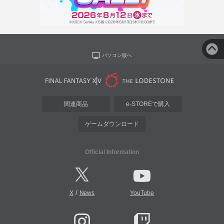
パソコン版へ
関連商品
e-STOREで購入
ゲームダウンロード
Official Information
/
X
News
YouTube