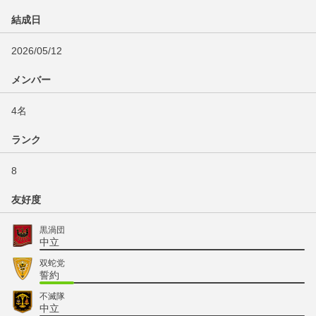
結成日
2026/05/12
メンバー
4名
ランク
8
友好度
黒渦団
中立
双蛇党
誓約
不滅隊
中立