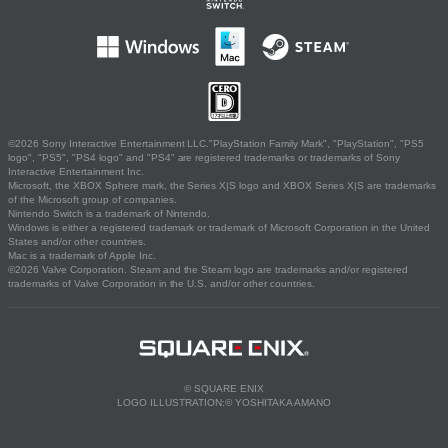
©2026 Sony Interactive Entertainment LLC."PlayStation Family Mark", "PlayStation", "PS5
logo", "PS5", "PS4 logo" and "PS4" are registered trademarks or trademarks of Sony
Interactive Entertainment Inc.
Microsoft, the XBOX Sphere mark, the Series X|S logo and XBOX Series X|S are trademarks
of the Microsoft group of companies.
Nintendo Switch is a trademark of Nintendo.
Windows is either a registered trademark or trademark of Microsoft Corporation in the United
States and/or other countries.
Mac is a trademark of Apple Inc.
©2026 Valve Corporation. Steam and the Steam logo are trademarks and/or registered
trademarks of Valve Corporation in the U.S. and/or other countries.
© SQUARE ENIX
LOGO ILLUSTRATION:© YOSHITAKA AMANO