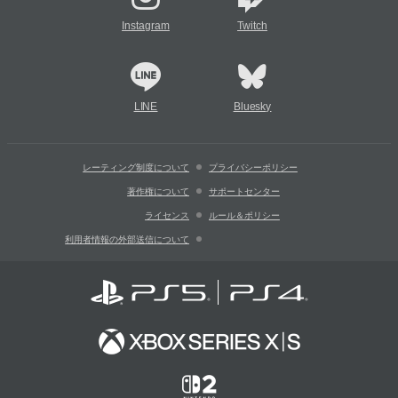
Instagram
Twitch
LINE
Bluesky
レーティング制度について
プライバシーポリシー
著作権について
サポートセンター
ライセンス
ルール＆ポリシー
利用者情報の外部送信について