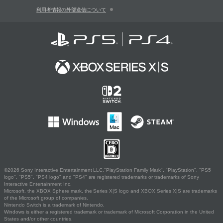
利用者情報の外部送信について
©2026 Sony Interactive Entertainment LLC."PlayStation Family Mark", "PlayStation", "PS5
logo", "PS5", "PS4 logo" and "PS4" are registered trademarks or trademarks of Sony
Interactive Entertainment Inc.
Microsoft, the XBOX Sphere mark, the Series X|S logo and XBOX Series X|S are trademarks
of the Microsoft group of companies.
Nintendo Switch is a trademark of Nintendo.
Windows is either a registered trademark or trademark of Microsoft Corporation in the United
States and/or other countries.