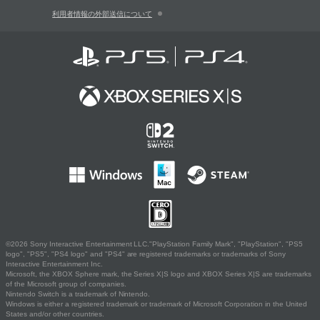
利用者情報の外部送信について
©2026 Sony Interactive Entertainment LLC."PlayStation Family Mark", "PlayStation", "PS5
logo", "PS5", "PS4 logo" and "PS4" are registered trademarks or trademarks of Sony
Interactive Entertainment Inc.
Microsoft, the XBOX Sphere mark, the Series X|S logo and XBOX Series X|S are trademarks
of the Microsoft group of companies.
Nintendo Switch is a trademark of Nintendo.
Windows is either a registered trademark or trademark of Microsoft Corporation in the United
States and/or other countries.