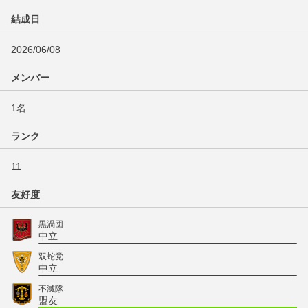
結成日
2026/06/08
メンバー
1名
ランク
11
友好度
黒渦団
中立
双蛇党
中立
不滅隊
盟友