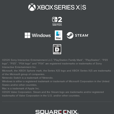
©2026 Sony Interactive Entertainment LLC."PlayStation Family Mark", "PlayStation", "PS5
logo", "PS5", "PS4 logo" and "PS4" are registered trademarks or trademarks of Sony
Interactive Entertainment Inc.
Microsoft, the XBOX Sphere mark, the Series X|S logo and XBOX Series X|S are trademarks
of the Microsoft group of companies.
Nintendo Switch is a trademark of Nintendo.
Windows is either a registered trademark or trademark of Microsoft Corporation in the United
States and/or other countries.
Mac is a trademark of Apple Inc.
©2026 Valve Corporation. Steam and the Steam logo are trademarks and/or registered
trademarks of Valve Corporation in the U.S. and/or other countries.