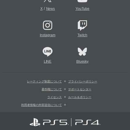
/
X
News
YouTube
Instagram
Twitch
LINE
Bluesky
レーティング制度について
プライバシーポリシー
著作権について
サポートセンター
ライセンス
ルール＆ポリシー
利用者情報の外部送信について