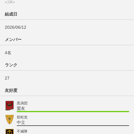
«JJK»
結成日
2026/06/12
メンバー
4名
ランク
27
友好度
黒渦団
盟友
双蛇党
中立
不滅隊