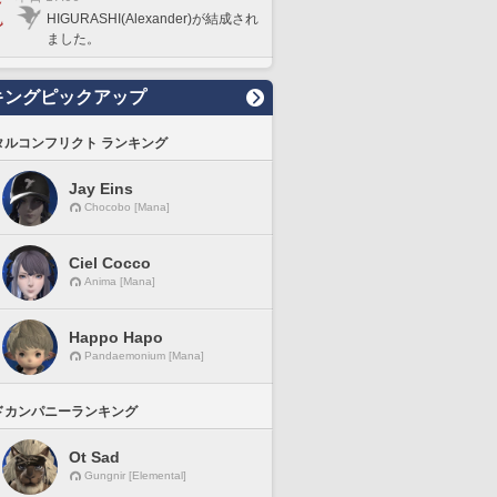
HIGURASHI(Alexander)が結成され
ました。
キングピックアップ
タルコンフリクト ランキング
Jay Eins
Chocobo [Mana]
Ciel Cocco
Anima [Mana]
Happo Hapo
Pandaemonium [Mana]
ドカンパニーランキング
Ot Sad
Gungnir [Elemental]