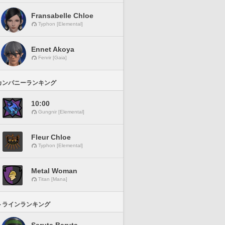
Fransabelle Chloe
Typhon [Elemental]
Ennet Akoya
Fenrir [Gaia]
カンパニーランキング
10:00
Gungnir [Elemental]
Fleur Chloe
Typhon [Elemental]
Metal Woman
Titan [Mana]
トラインランキング