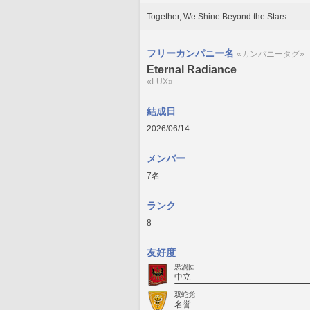
Together, We Shine Beyond the Stars
フリーカンパニー名
«カンパニータグ»
Eternal Radiance
«LUX»
結成日
2026/06/14
メンバー
7名
ランク
8
友好度
黒渦団
中立
双蛇党
名誉