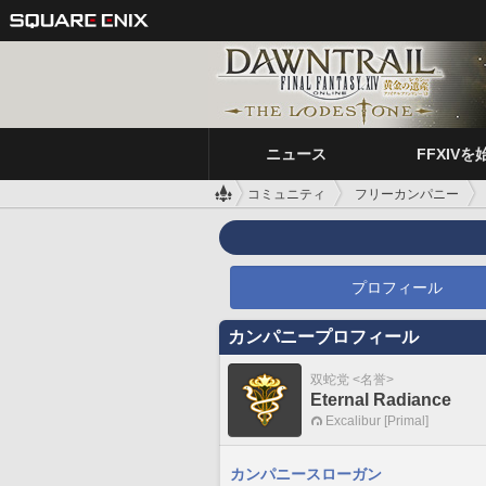
ニュース
FFXIVを
コミュニティ
フリーカンパニー
プロフィール
カンパニープロフィール
双蛇党 <名誉>
Eternal Radiance
Excalibur [Primal]
カンパニースローガン