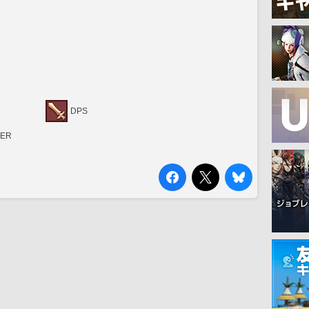
DPS
RER