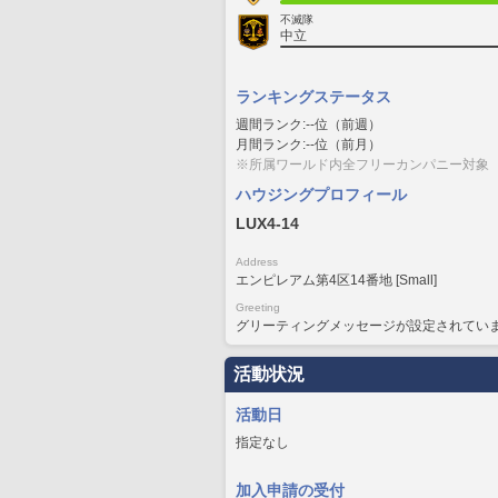
不滅隊
中立
ランキングステータス
週間ランク:--位（前週）
月間ランク:--位（前月）
※所属ワールド内全フリーカンパニー対象
ハウジングプロフィール
LUX4-14
Address
エンピレアム第4区14番地 [Small]
Greeting
グリーティングメッセージが設定されてい
活動状況
活動日
指定なし
加入申請の受付