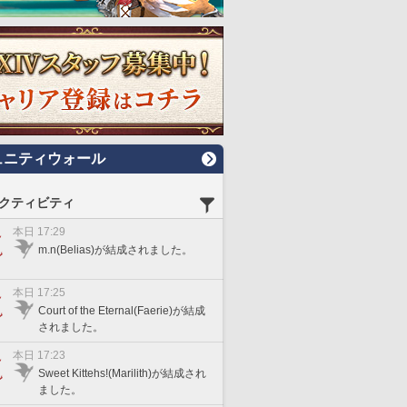
ュニティウォール
クティビティ
本日 17:29
m.n(Belias)が結成されました。
本日 17:25
Court of the Eternal(Faerie)が結成
されました。
本日 17:23
Sweet Kittehs!(Marilith)が結成され
ました。