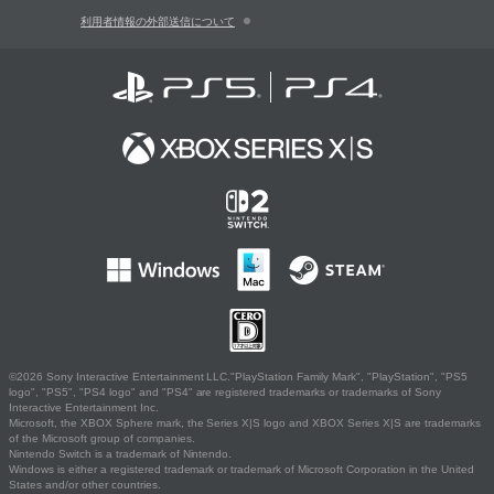
利用者情報の外部送信について
©2026 Sony Interactive Entertainment LLC."PlayStation Family Mark", "PlayStation", "PS5
logo", "PS5", "PS4 logo" and "PS4" are registered trademarks or trademarks of Sony
Interactive Entertainment Inc.
Microsoft, the XBOX Sphere mark, the Series X|S logo and XBOX Series X|S are trademarks
of the Microsoft group of companies.
Nintendo Switch is a trademark of Nintendo.
Windows is either a registered trademark or trademark of Microsoft Corporation in the United
States and/or other countries.