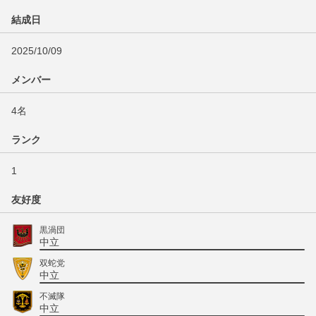
結成日
2025/10/09
メンバー
4名
ランク
1
友好度
黒渦団
中立
双蛇党
中立
不滅隊
中立