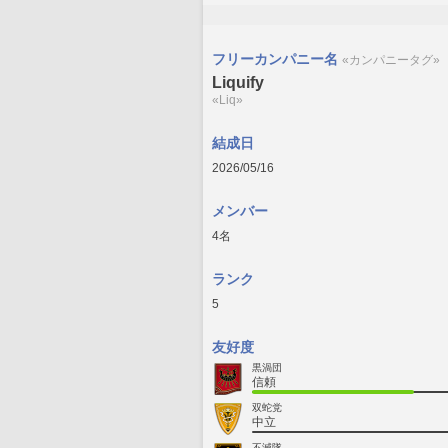
フリーカンパニー名
«カンパニータグ»
Liquify
«Liq»
結成日
2026/05/16
メンバー
4名
ランク
5
友好度
黒渦団
信頼
双蛇党
中立
不滅隊