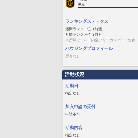
中立
ランキングステータス
週間ランク:--位（前週）
月間ランク:--位（前月）
※所属ワールド内全フリーカンパニー対象
ハウジングプロフィール
所有なし
活動状況
活動日
指定なし
加入申請の受付
申請不可
活動内容
指定なし