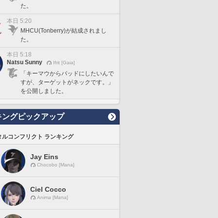
た。
本日 5:20
MHCU(Tonberry)が結成されまし
た。
本日 5:18
Natsu Sunny
Ifrit [Gaia]
「キーマウからパッドにしたいんで
すが、ターゲットがネックです。」
を公開しました。
キングピックアップ
タルコンフリクト ランキング
Jay Eins
Chocobo [Mana]
Ciel Cocco
Anima [Mana]