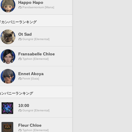
Happo Hapo
Pandaemonium [Mana]
ドカンパニーランキング
Ot Sad
Gungnir [Elemental]
Fransabelle Chloe
Typhon [Elemental]
Ennet Akoya
Fenrir [Gaia]
カンパニーランキング
10:00
Gungnir [Elemental]
Fleur Chloe
Typhon [Elemental]