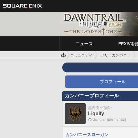
ニュース
FFXIVを
コミュニティ
フリーカンパニー
プロフィール
カンパニープロフィール
黒渦団 <信頼>
Liquify
Gungnir [Elemental]
カンパニースローガン