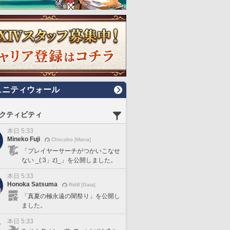
ュニティウォール
クティビティ
本日 5:33
Mineko Fuji
Chocobo [Mana]
「プレイヤーサーチがつかいこなせ
ない _(:3」z)_」を公開しました。
本日 5:33
Honoka Satsuma
Ridill [Gaia]
「真夏の極永遠の闇祭り」を公開し
ました。
本日 5:33