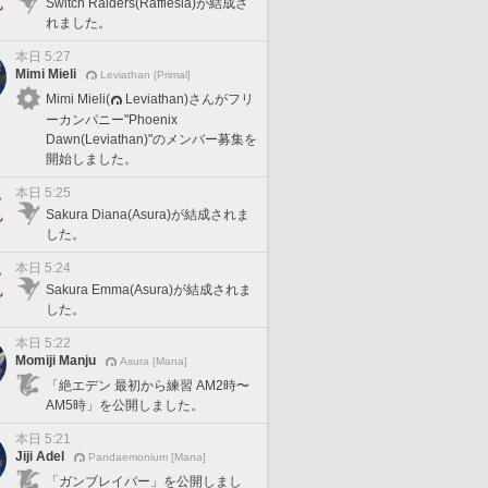
Switch Raiders(Rafflesia)が結成さ
れました。
本日 5:27
Mimi Mieli
Leviathan [Primal]
Mimi Mieli(
Leviathan)さんがフリ
ーカンパニー"Phoenix
Dawn(Leviathan)"のメンバー募集を
開始しました。
本日 5:25
Sakura Diana(Asura)が結成されま
した。
本日 5:24
Sakura Emma(Asura)が結成されま
した。
本日 5:22
Momiji Manju
Asura [Mana]
「絶エデン 最初から練習 AM2時〜
AM5時」を公開しました。
本日 5:21
Jiji Adel
Pandaemonium [Mana]
「ガンブレイバー」を公開しまし