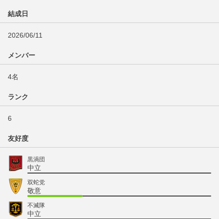
結成日
2026/06/11
メンバー
4名
ランク
6
友好度
黒渦団
中立
双蛇党
敬意
不滅隊
中立