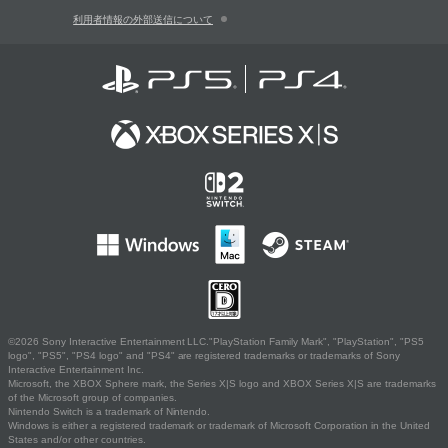
利用者情報の外部送信について
©2026 Sony Interactive Entertainment LLC."PlayStation Family Mark", "PlayStation", "PS5
logo", "PS5", "PS4 logo" and "PS4" are registered trademarks or trademarks of Sony
Interactive Entertainment Inc.
Microsoft, the XBOX Sphere mark, the Series X|S logo and XBOX Series X|S are trademarks
of the Microsoft group of companies.
Nintendo Switch is a trademark of Nintendo.
Windows is either a registered trademark or trademark of Microsoft Corporation in the United
States and/or other countries.