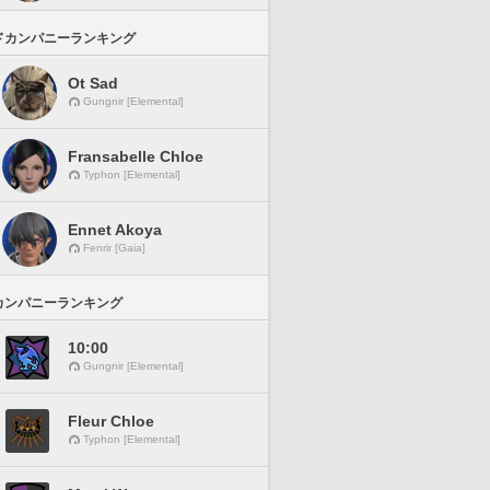
ドカンパニーランキング
Ot Sad
Gungnir [Elemental]
Fransabelle Chloe
Typhon [Elemental]
Ennet Akoya
Fenrir [Gaia]
カンパニーランキング
10:00
Gungnir [Elemental]
Fleur Chloe
Typhon [Elemental]