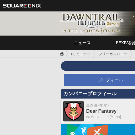
ニュース
FFXIVを
コミュニティ
フリーカンパニー
プロフィール
カンパニープロフィール
黒渦団 <盟友>
Dear Fantasy
Masamune [Mana]