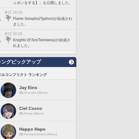
ェポンをする】」を公開しました。
本日 16:28
Flame Seraphs(Typhon)が結成され
ました。
本日 16:26
Knights Of Sin(Twintania)が結成さ
れました。
キングピックアップ
タルコンフリクト ランキング
Jay Eins
Chocobo [Mana]
Ciel Cocco
Anima [Mana]
Happo Hapo
Pandaemonium [Mana]