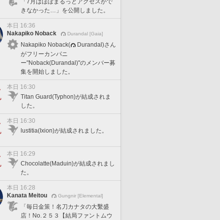
「7月はほぼまるっとアクセスがで
きなかった…」を公開しました。
本日 16:36
Nakapiko Noback
Durandal [Gaia]
Nakapiko Noback(
Durandal)さん
がフリーカンパニ
ー"Noback(Durandal)"のメンバー募
集を開始しました。
本日 16:30
Titan Guard(Typhon)が結成されま
した。
本日 16:30
lustitia(Ixion)が結成されました。
本日 16:29
Chocolatte(Maduin)が結成されまし
た。
本日 16:28
Kanata Meitou
Gungnir [Elemental]
「毎日金策！名刀カナタの大繫盛
店！No.２５３【結局ファントムウ