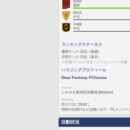
黒渦団
盟友
双蛇党
中立
不滅隊
中立
ランキングステータス
週間ランク:19位（前週）
月間ランク:25位（前月）
※所属ワールド内全フリーカンパニー対象
ハウジングプロフィール
Dear Fantasy FChouse
Address
シロガネ第26区38番地 [Medium]
Greeting
出入りはご自由に。
特段の仕掛けなどは無いので、FCメンバー
活動状況