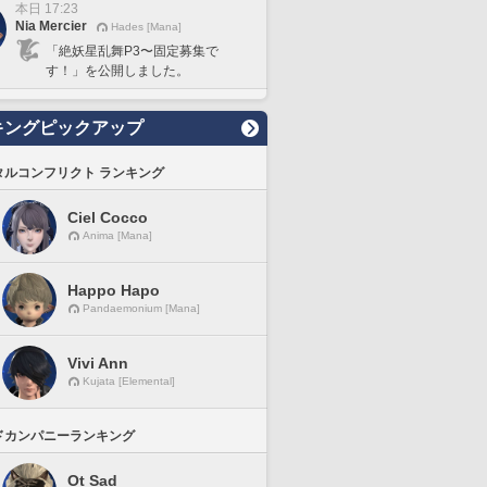
本日 17:23
Nia Mercier
Hades [Mana]
「絶妖星乱舞P3〜固定募集で
す！」を公開しました。
キングピックアップ
タルコンフリクト ランキング
Ciel Cocco
Anima [Mana]
Happo Hapo
Pandaemonium [Mana]
Vivi Ann
Kujata [Elemental]
ドカンパニーランキング
Ot Sad