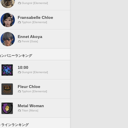
Gungnir [Elemental]
Fransabelle Chloe
Typhon [Elemental]
Ennet Akoya
Fenrir [Gaia]
カンパニーランキング
10:00
Gungnir [Elemental]
Fleur Chloe
Typhon [Elemental]
Metal Woman
Titan [Mana]
トラインランキング