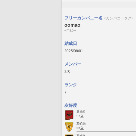
フリーカンパニー名
«カンパニータグ»
oomao
«mao»
結成日
2025/08/01
メンバー
2名
ランク
7
友好度
黒渦団
中立
双蛇党
中立
不滅隊