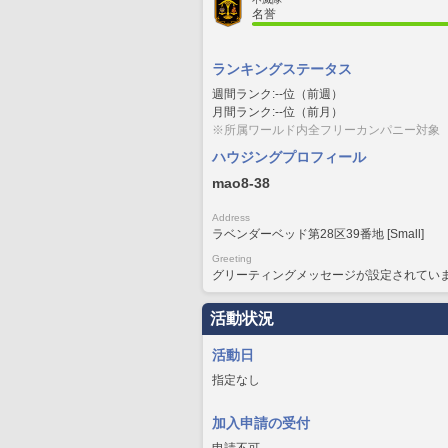
名誉
ランキングステータス
週間ランク:--位（前週）
月間ランク:--位（前月）
※所属ワールド内全フリーカンパニー対象
ハウジングプロフィール
mao8-38
Address
ラベンダーベッド第28区39番地 [Small]
Greeting
グリーティングメッセージが設定されてい
活動状況
活動日
指定なし
加入申請の受付