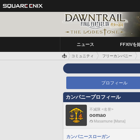
ニュース
FFXIVを
コミュニティ
フリーカンパニー
プロフィール
カンパニープロフィール
不滅隊 <名誉>
oomao
Masamune [Mana]
カンパニースローガン