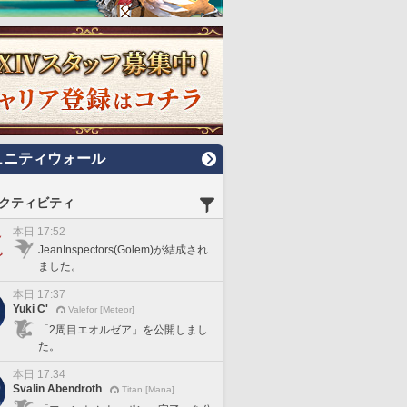
ュニティウォール
クティビティ
本日 17:52
JeanInspectors(Golem)が結成され
ました。
本日 17:37
Yuki C'
Valefor [Meteor]
「2周目エオルゼア」を公開しまし
た。
本日 17:34
Svalin Abendroth
Titan [Mana]