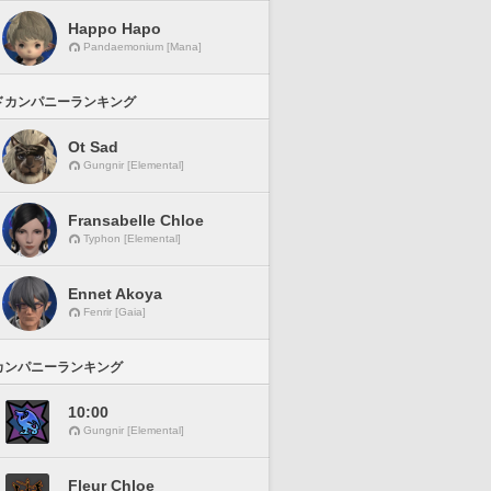
Happo Hapo
Pandaemonium [Mana]
ドカンパニーランキング
Ot Sad
Gungnir [Elemental]
Fransabelle Chloe
Typhon [Elemental]
Ennet Akoya
Fenrir [Gaia]
カンパニーランキング
10:00
Gungnir [Elemental]
Fleur Chloe