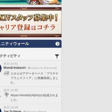
ュニティウォール
クティビティ
本日 14:41
Momiji Inubasiri
Carbuncle [Elemental]
エオルゼアデータベース「プラチナ
プラニスフィア」に画像投稿しまし
た。
本日 14:40
Abyss Heralds(Alpha)が結成されま
した。
本日 14:39
Joe Schmoe
Hyperion [Primal]