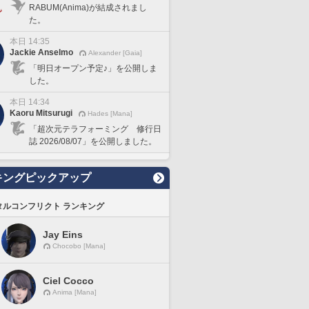
RABUM(Anima)が結成されまし
た。
本日 14:35
Jackie Anselmo
Alexander [Gaia]
「明日オープン予定♪」を公開しま
した。
本日 14:34
Kaoru Mitsurugi
Hades [Mana]
「超次元テラフォーミング 修行日
誌 2026/08/07」を公開しました。
キングピックアップ
タルコンフリクト ランキング
Jay Eins
Chocobo [Mana]
Ciel Cocco
Anima [Mana]