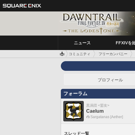
ニュース
FFXIVを
コミュニティ
フリーカンパニー
プロフィール
フォーラム
黒渦団 <盟友>
Caelum
Sargatanas [Aether]
スレッド一覧