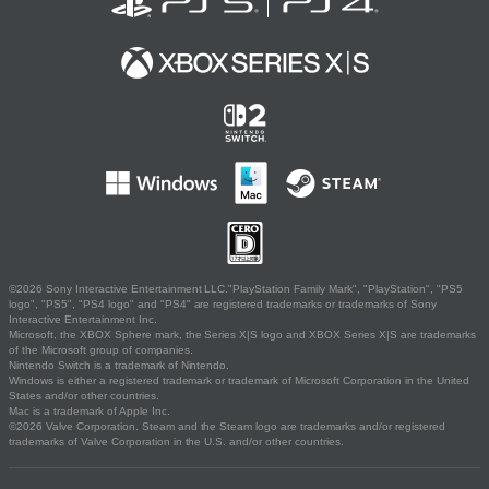
©2026 Sony Interactive Entertainment LLC."PlayStation Family Mark", "PlayStation", "PS5
logo", "PS5", "PS4 logo" and "PS4" are registered trademarks or trademarks of Sony
Interactive Entertainment Inc.
Microsoft, the XBOX Sphere mark, the Series X|S logo and XBOX Series X|S are trademarks
of the Microsoft group of companies.
Nintendo Switch is a trademark of Nintendo.
Windows is either a registered trademark or trademark of Microsoft Corporation in the United
States and/or other countries.
Mac is a trademark of Apple Inc.
©2026 Valve Corporation. Steam and the Steam logo are trademarks and/or registered
trademarks of Valve Corporation in the U.S. and/or other countries.