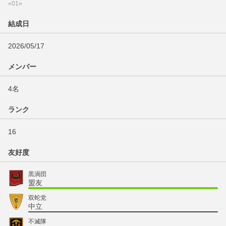
«01»
結成日
2026/05/17
メンバー
4名
ランク
16
友好度
黒渦団
盟友
双蛇党
中立
不滅隊