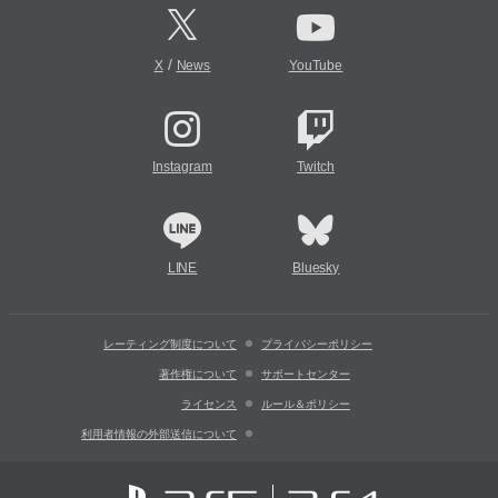
/
X
News
YouTube
Instagram
Twitch
LINE
Bluesky
レーティング制度について
プライバシーポリシー
著作権について
サポートセンター
ライセンス
ルール＆ポリシー
利用者情報の外部送信について