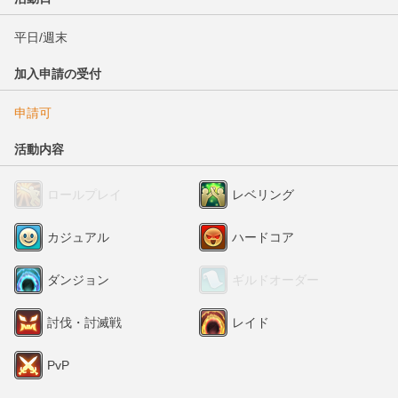
平日/週末
加入申請の受付
申請可
活動内容
ロールプレイ
レベリング
カジュアル
ハードコア
ダンジョン
ギルドオーダー
討伐・討滅戦
レイド
PvP