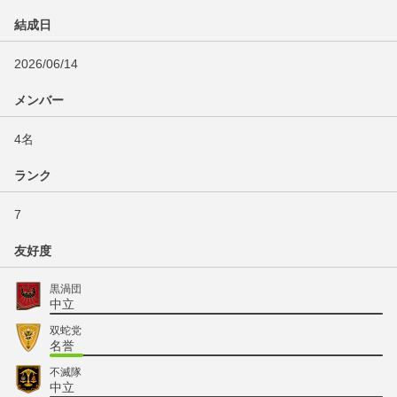
結成日
2026/06/14
メンバー
4名
ランク
7
友好度
黒渦団
中立
双蛇党
名誉
不滅隊
中立