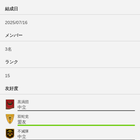
結成日
2025/07/16
メンバー
3名
ランク
15
友好度
黒渦団
中立
双蛇党
盟友
不滅隊
中立