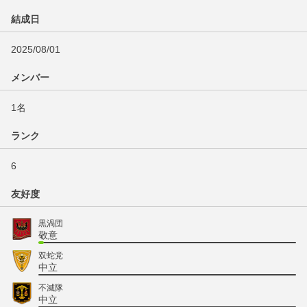
結成日
2025/08/01
メンバー
1名
ランク
6
友好度
黒渦団
敬意
双蛇党
中立
不滅隊
中立