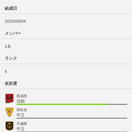
結成日
2025/08/04
メンバー
1名
ランク
6
友好度
黒渦団
信頼
双蛇党
中立
不滅隊
中立