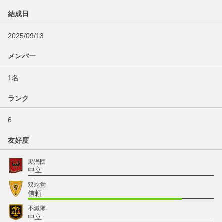
結成日
2025/09/13
メンバー
1名
ランク
6
友好度
黒渦団
中立
双蛇党
信頼
不滅隊
中立