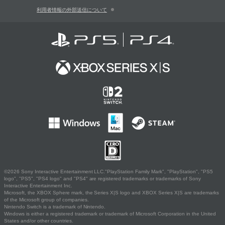
利用者情報の外部送信について
©2026 Sony Interactive Entertainment LLC."PlayStation Family Mark", "PlayStation", "PS5
logo", "PS5", "PS4 logo" and "PS4" are registered trademarks or trademarks of Sony
Interactive Entertainment Inc.
Microsoft, the XBOX Sphere mark, the Series X|S logo and XBOX Series X|S are trademarks
of the Microsoft group of companies.
Nintendo Switch is a trademark of Nintendo.
Windows is either a registered trademark or trademark of Microsoft Corporation in the United
States and/or other countries.