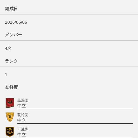
結成日
2026/06/06
メンバー
4名
ランク
1
友好度
黒渦団
中立
双蛇党
中立
不滅隊
中立