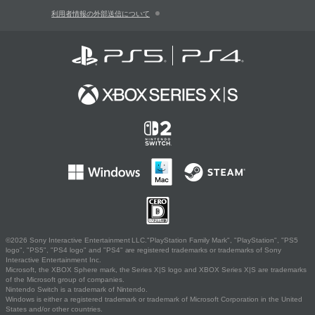
利用者情報の外部送信について
©2026 Sony Interactive Entertainment LLC."PlayStation Family Mark", "PlayStation", "PS5
logo", "PS5", "PS4 logo" and "PS4" are registered trademarks or trademarks of Sony
Interactive Entertainment Inc.
Microsoft, the XBOX Sphere mark, the Series X|S logo and XBOX Series X|S are trademarks
of the Microsoft group of companies.
Nintendo Switch is a trademark of Nintendo.
Windows is either a registered trademark or trademark of Microsoft Corporation in the United
States and/or other countries.