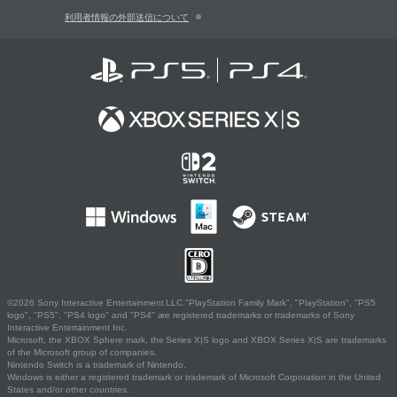
利用者情報の外部送信について
©2026 Sony Interactive Entertainment LLC."PlayStation Family Mark", "PlayStation", "PS5
logo", "PS5", "PS4 logo" and "PS4" are registered trademarks or trademarks of Sony
Interactive Entertainment Inc.
Microsoft, the XBOX Sphere mark, the Series X|S logo and XBOX Series X|S are trademarks
of the Microsoft group of companies.
Nintendo Switch is a trademark of Nintendo.
Windows is either a registered trademark or trademark of Microsoft Corporation in the United
States and/or other countries.