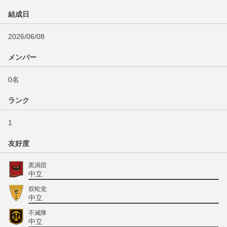
結成日
2026/06/08
メンバー
0名
ランク
1
友好度
黒渦団
中立
双蛇党
中立
不滅隊
中立