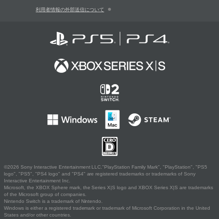
利用者情報の外部送信について
©2026 Sony Interactive Entertainment LLC."PlayStation Family Mark", "PlayStation", "PS5
logo", "PS5", "PS4 logo" and "PS4" are registered trademarks or trademarks of Sony
Interactive Entertainment Inc.
Microsoft, the XBOX Sphere mark, the Series X|S logo and XBOX Series X|S are trademarks
of the Microsoft group of companies.
Nintendo Switch is a trademark of Nintendo.
Windows is either a registered trademark or trademark of Microsoft Corporation in the United
States and/or other countries.