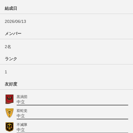
結成日
2026/06/13
メンバー
2名
ランク
1
友好度
黒渦団
中立
双蛇党
中立
不滅隊
中立