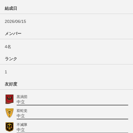
結成日
2026/06/15
メンバー
4名
ランク
1
友好度
黒渦団
中立
双蛇党
中立
不滅隊
中立