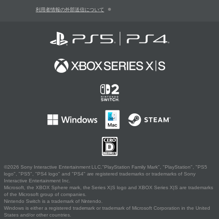
利用者情報の外部送信について
©2026 Sony Interactive Entertainment LLC."PlayStation Family Mark", "PlayStation", "PS5
logo", "PS5", "PS4 logo" and "PS4" are registered trademarks or trademarks of Sony
Interactive Entertainment Inc.
Microsoft, the XBOX Sphere mark, the Series X|S logo and XBOX Series X|S are trademarks
of the Microsoft group of companies.
Nintendo Switch is a trademark of Nintendo.
Windows is either a registered trademark or trademark of Microsoft Corporation in the United
States and/or other countries.