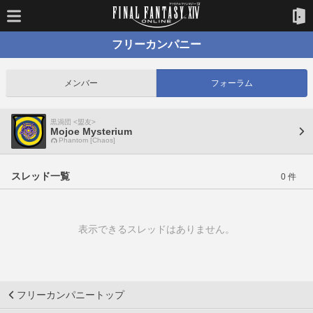
フリーカンパニー
メンバー
フォーラム
黒渦団 <盟友>
Mojoe Mysterium
Phantom [Chaos]
スレッド一覧
0 件
表示できるスレッドはありません。
フリーカンパニートップ