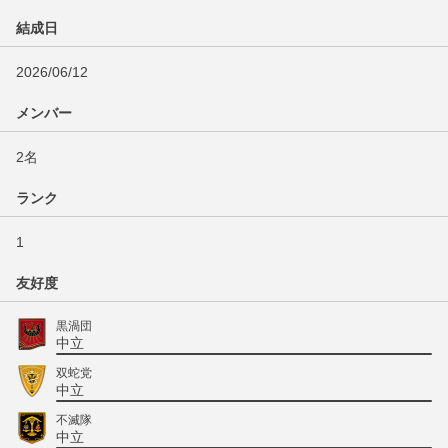
結成日
2026/06/12
メンバー
2名
ランク
1
友好度
黒渦団
中立
双蛇党
中立
不滅隊
中立