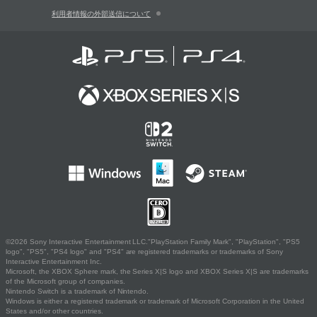
利用者情報の外部送信について
©2026 Sony Interactive Entertainment LLC."PlayStation Family Mark", "PlayStation", "PS5
logo", "PS5", "PS4 logo" and "PS4" are registered trademarks or trademarks of Sony
Interactive Entertainment Inc.
Microsoft, the XBOX Sphere mark, the Series X|S logo and XBOX Series X|S are trademarks
of the Microsoft group of companies.
Nintendo Switch is a trademark of Nintendo.
Windows is either a registered trademark or trademark of Microsoft Corporation in the United
States and/or other countries.