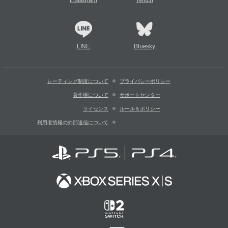
Instagram
Twitch
LINE
Bluesky
レーティング制度について
プライバシーポリシー
著作権について
サポートセンター
ライセンス
ルール＆ポリシー
利用者情報の外部送信について