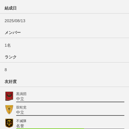
結成日
2025/08/13
メンバー
1名
ランク
8
友好度
黒渦団
中立
双蛇党
中立
不滅隊
名誉