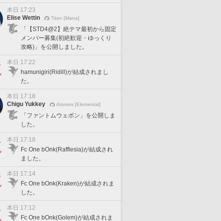
本日 17:23
Elise Wettin
Titan [Mana]
「【STD4@2】絶テマ最初から固定
メンバー募集(初絶歓迎・ゆっくり
攻略)」を公開しました。
本日 17:22
hamunigiri(Ridill)が結成されまし
た。
本日 17:18
Chigu Yukkey
Atomos [Elemental]
「ファントムウェポン」を公開しま
した。
本日 17:18
Fc One bOnk(Rafflesia)が結成され
ました。
本日 17:14
Fc One bOnk(Kraken)が結成されま
した。
本日 17:12
Fc One bOnk(Golem)が結成されま