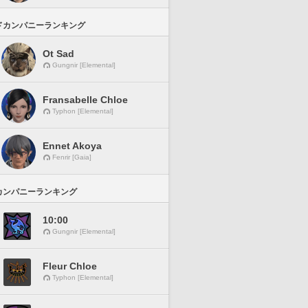
ドカンパニーランキング
Ot Sad
Gungnir [Elemental]
Fransabelle Chloe
Typhon [Elemental]
Ennet Akoya
Fenrir [Gaia]
カンパニーランキング
10:00
Gungnir [Elemental]
Fleur Chloe
Typhon [Elemental]