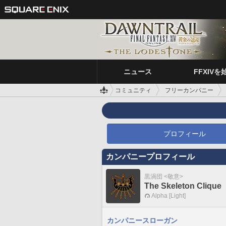
ニュース
FFXIVを
コミュニティ
フリーカンパニー
プロフィール
カンパニープロフィール
黒渦団 <敬意>
The Skeleton Clique
Alpha [Light]
カンパニースローガン