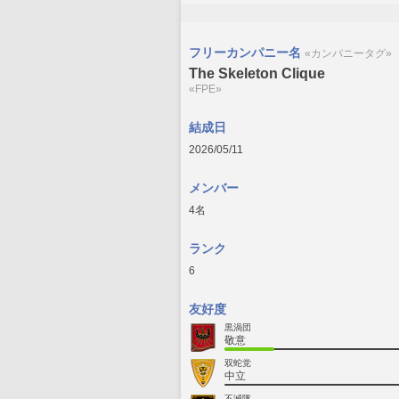
フリーカンパニー名
«カンパニータグ»
The Skeleton Clique
«FPE»
結成日
2026/05/11
メンバー
4名
ランク
6
友好度
黒渦団
敬意
双蛇党
中立
不滅隊