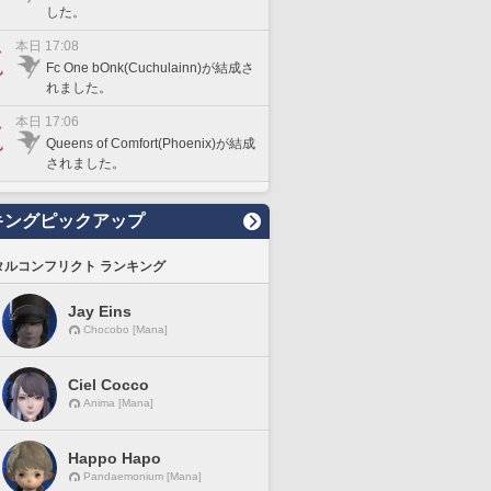
した。
本日 17:08
Fc One bOnk(Cuchulainn)が結成さ
れました。
本日 17:06
Queens of Comfort(Phoenix)が結成
されました。
キングピックアップ
タルコンフリクト ランキング
Jay Eins
Chocobo [Mana]
Ciel Cocco
Anima [Mana]
Happo Hapo
Pandaemonium [Mana]