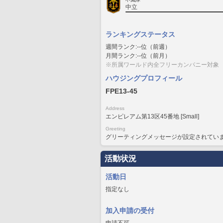
中立
ランキングステータス
週間ランク:--位（前週）
月間ランク:--位（前月）
※所属ワールド内全フリーカンパニー対象
ハウジングプロフィール
FPE13-45
Address
エンピレアム第13区45番地 [Small]
Greeting
グリーティングメッセージが設定されてい
活動状況
活動日
指定なし
加入申請の受付