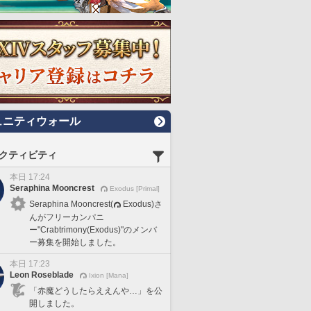
ュニティウォール
クティビティ
本日 17:24
Seraphina Mooncrest
Exodus [Primal]
Seraphina Mooncrest(
Exodus)さ
んがフリーカンパニ
ー"Crabtrimony(Exodus)"のメンバ
ー募集を開始しました。
本日 17:23
Leon Roseblade
Ixion [Mana]
「赤魔どうしたらええんや…」を公
開しました。