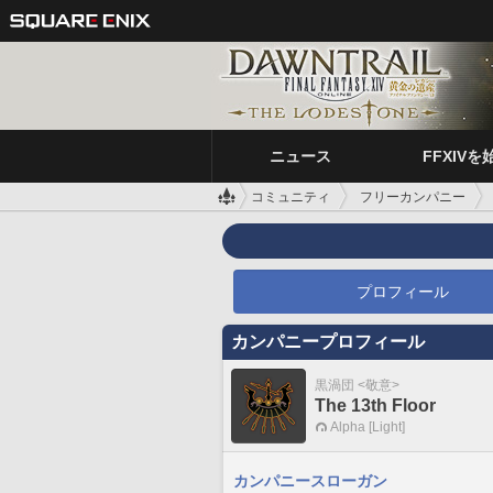
ニュース
FFXIVを
コミュニティ
フリーカンパニー
プロフィール
カンパニープロフィール
黒渦団 <敬意>
The 13th Floor
Alpha [Light]
カンパニースローガン