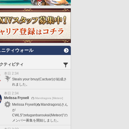
ュニティウォール
クティビティ
本日 2:34
Steals your bnuy(Cactuar)が結成さ
れました。
本日 2:34
Melissa Fryxell
Mandragora [Meteor]
Melissa Fryxell(
Mandragora)さん
が
CWLS"zetuganbaroukai(Meteor)"の
メンバー募集を開始しました。