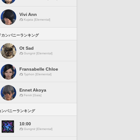
Vivi Ann
Kujata [Elemental]
ドカンパニーランキング
Ot Sad
Gungnir [Elemental]
Fransabelle Chloe
Typhon [Elemental]
Ennet Akoya
Fenrir [Gaia]
カンパニーランキング
10:00
Gungnir [Elemental]