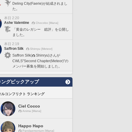
Deling City(Faerie)が結成されまし
た。
本日 2:20
Ashe Valentine
Chocobo [Mana]
「黄金のレガシー 総評」を公開し
ました。
本日 2:19
Saffron Silk
Shinryu [Meteor]
Saffron Silk(
Shinryu)さんが
CWLS"Second Chapter(Meteor)"の
メンバー募集を開始しました。
キングピックアップ
タルコンフリクト ランキング
Ciel Cocco
Anima [Mana]
Happo Hapo
Pandaemonium [Mana]