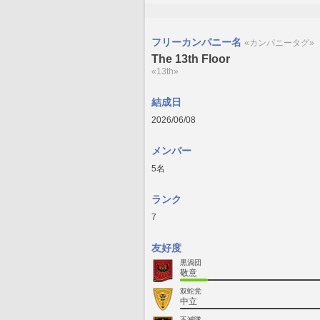
フリーカンパニー名
«カンパニータグ»
The 13th Floor
«13th»
結成日
2026/06/08
メンバー
5名
ランク
7
友好度
黒渦団
敬意
双蛇党
中立
不滅隊