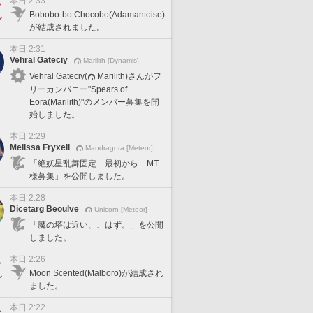
本日 2:33
Bobobo-bo Chocobo(Adamantoise)
が結成されました。
本日 2:31
Vehral Gateciy
Marilith [Dynamis]
Vehral Gateciy(
Marilith)さんがフ
リーカンパニー"Spears of
Eora(Marilith)"のメンバー募集を開
始しました。
本日 2:29
Melissa Fryxell
Mandragora [Meteor]
「絶妖星乱舞固定 最初から MT
様募集」を公開しました。
本日 2:28
Dicetarg Beoulve
Unicorn [Meteor]
「魔の塔は近い、、はず。」を公開
しました。
本日 2:26
Moon Scented(Malboro)が結成され
ました。
本日 2:22