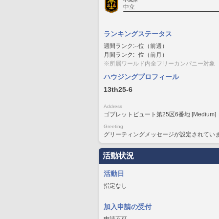
中立
ランキングステータス
週間ランク:--位（前週）
月間ランク:--位（前月）
※所属ワールド内全フリーカンパニー対象
ハウジングプロフィール
13th25-6
Address
ゴブレットビュート第25区6番地 [Medium]
Greeting
グリーティングメッセージが設定されてい
活動状況
活動日
指定なし
加入申請の受付