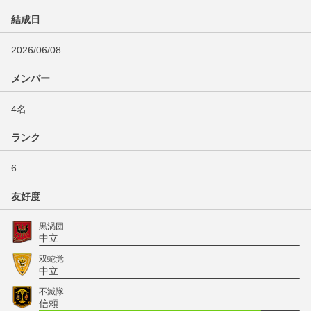
結成日
2026/06/08
メンバー
4名
ランク
6
友好度
黒渦団
中立
双蛇党
中立
不滅隊
信頼