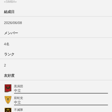
«SIMBA»
結成日
2026/06/08
メンバー
4名
ランク
2
友好度
黒渦団
中立
双蛇党
中立
不滅隊