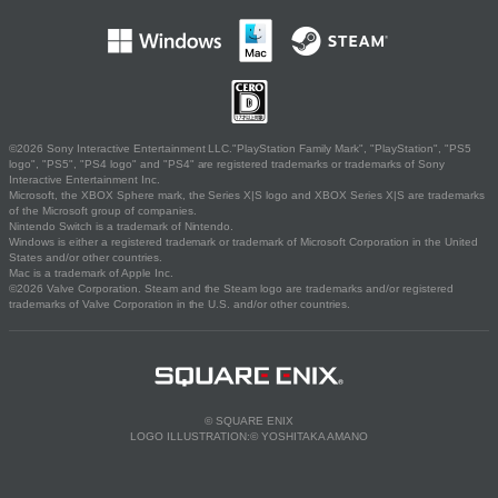
©2026 Sony Interactive Entertainment LLC."PlayStation Family Mark", "PlayStation", "PS5
logo", "PS5", "PS4 logo" and "PS4" are registered trademarks or trademarks of Sony
Interactive Entertainment Inc.
Microsoft, the XBOX Sphere mark, the Series X|S logo and XBOX Series X|S are trademarks
of the Microsoft group of companies.
Nintendo Switch is a trademark of Nintendo.
Windows is either a registered trademark or trademark of Microsoft Corporation in the United
States and/or other countries.
Mac is a trademark of Apple Inc.
©2026 Valve Corporation. Steam and the Steam logo are trademarks and/or registered
trademarks of Valve Corporation in the U.S. and/or other countries.
© SQUARE ENIX
LOGO ILLUSTRATION:© YOSHITAKA AMANO