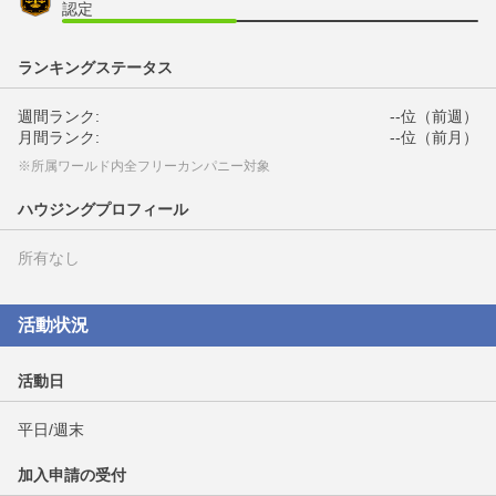
認定
ランキングステータス
週間ランク:
--位（前週）
月間ランク:
--位（前月）
※所属ワールド内全フリーカンパニー対象
ハウジングプロフィール
所有なし
活動状況
活動日
平日/週末
加入申請の受付