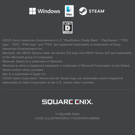
©2026 Sony Interactive Entertainment LLC."PlayStation Family Mark", "PlayStation", "PS5
logo", "PS5", "PS4 logo" and "PS4" are registered trademarks or trademarks of Sony
Interactive Entertainment Inc.
Microsoft, the XBOX Sphere mark, the Series X|S logo and XBOX Series X|S are trademarks
of the Microsoft group of companies.
Nintendo Switch is a trademark of Nintendo.
Windows is either a registered trademark or trademark of Microsoft Corporation in the United
States and/or other countries.
Mac is a trademark of Apple Inc.
©2026 Valve Corporation. Steam and the Steam logo are trademarks and/or registered
trademarks of Valve Corporation in the U.S. and/or other countries.
© SQUARE ENIX
LOGO ILLUSTRATION:© YOSHITAKA AMANO