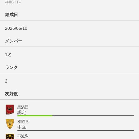
«NIGHT»
結成日
2026/05/10
メンバー
1名
ランク
2
友好度
黒渦団
認定
双蛇党
中立
不滅隊