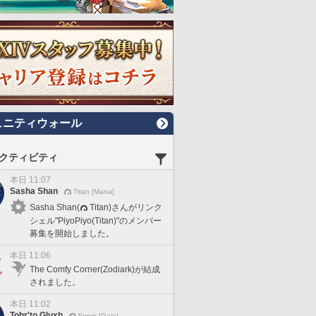
ュニティウォール
クティビティ
本日 11:07
Sasha Shan
Titan [Mana]
Sasha Shan(
Titan)さんがリンク
シェル"PiyoPiyo(Titan)"のメンバー
募集を開始しました。
本日 11:06
The Comfy Corner(Zodiark)が結成
されました。
本日 11:02
Tohr'to Gluxh
Fenrir [Gaia]