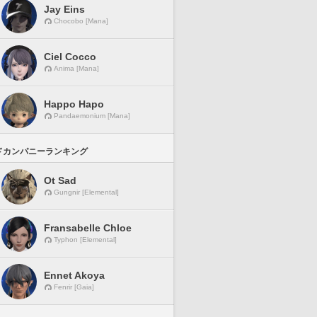
Jay Eins
Chocobo [Mana]
Ciel Cocco
Anima [Mana]
Happo Hapo
Pandaemonium [Mana]
ドカンパニーランキング
Ot Sad
Gungnir [Elemental]
Fransabelle Chloe
Typhon [Elemental]
Ennet Akoya
Fenrir [Gaia]