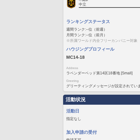
中立
ランキングステータス
週間ランク:--位（前週）
月間ランク:--位（前月）
※所属ワールド内全フリーカンパニー対象
ハウジングプロフィール
MC14-18
Address
ラベンダーベッド第14区18番地 [Small]
Greeting
グリーティングメッセージが設定されてい
活動状況
活動日
指定なし
加入申請の受付