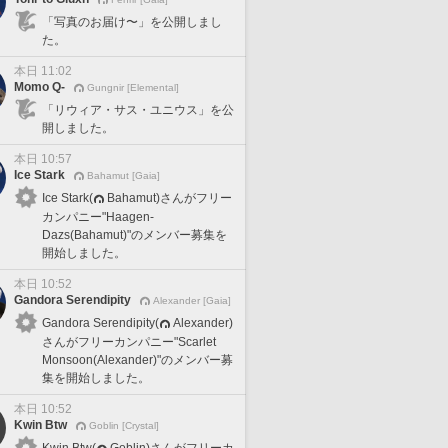
「写真のお届け〜」を公開しまし
た。
本日 11:02
Momo Q-
Gungnir [Elemental]
「リウィア・サス・ユニウス」を公
開しました。
本日 10:57
Ice Stark
Bahamut [Gaia]
Ice Stark(
Bahamut)さんがフリー
カンパニー"Haagen-
Dazs(Bahamut)"のメンバー募集を
開始しました。
本日 10:52
Gandora Serendipity
Alexander [Gaia]
Gandora Serendipity(
Alexander)
さんがフリーカンパニー"Scarlet
Monsoon(Alexander)"のメンバー募
集を開始しました。
本日 10:52
Kwin Btw
Goblin [Crystal]
Kwin Btw(
Goblin)さんがフリーカ