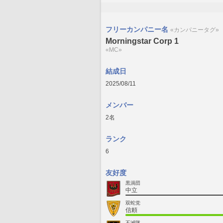
フリーカンパニー名
«カンパニータグ»
Morningstar Corp 1
«MC»
結成日
2025/08/11
メンバー
2名
ランク
6
友好度
黒渦団
中立
双蛇党
信頼
不滅隊