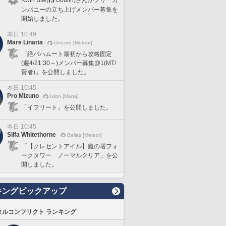
ンパニーの立ち上げメンバー募集を
開始しました。
本日 10:49
Mare Linaria
Unicorn [Meteor]
「絶バハムート最初から攻略固定
(週4/21:30～)メンバー募集@1(MT/
賢者)」を公開しました。
本日 10:45
Pro Mizuno
Ixion [Mana]
「イフリート」を公開しました。
本日 10:45
Silfa Whitethorne
Belias [Meteor]
「【クレセントアイル】魔の塔フォ
ークタワー ノーマルクリア」を公
開しました。
キングピックアップ
タルコンフリクト ランキング